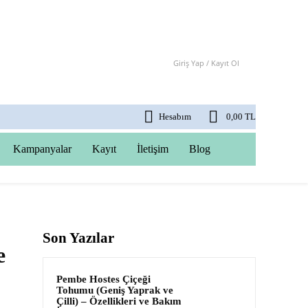
Giriş Yap / Kayıt Ol
Hesabım
0,00 TL
Kampanyalar
Kayıt
İletişim
Blog
Son Yazılar
e
Pembe Hostes Çiçeği
Tohumu (Geniş Yaprak ve
Çilli) – Özellikleri ve Bakım