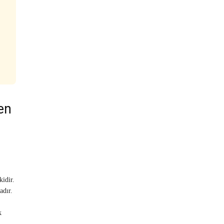
en
kidir.
adır.
k