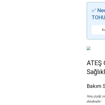
✅ Ned
TOHUM
Ka
ATEŞ 
Sağlıkl
Bakım S
Ateş çiçeği y
almaktadır: