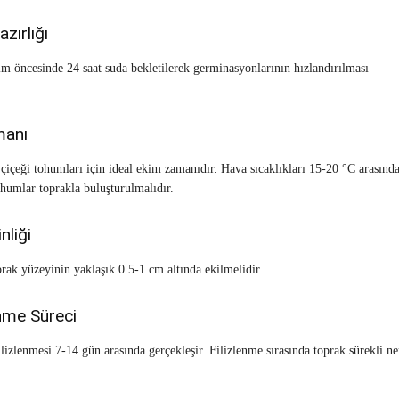
zırlığı
m öncesinde 24 saat suda bekletilerek germinasyonlarının hızlandırılması
.
manı
ş çiçeği tohumları için ideal ekim zamanıdır. Hava sıcaklıkları 15-20 °C arasınd
humlar toprakla buluşturulmalıdır.
nliği
rak yüzeyinin yaklaşık 0.5-1 cm altında ekilmelidir.
lenme Süreci
lizlenmesi 7-14 gün arasında gerçekleşir. Filizlenme sırasında toprak sürekli n