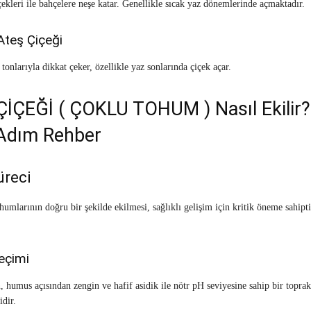
çekleri ile bahçelere neşe katar. Genellikle sıcak yaz dönemlerinde açmaktadır.
Ateş Çiçeği
onlarıyla dikkat çeker, özellikle yaz sonlarında çiçek açar.
İÇEĞİ ( ÇOKLU TOHUM ) Nasıl Ekilir?
Adım Rehber
üreci
humlarının doğru bir şekilde ekilmesi, sağlıklı gelişim için kritik öneme sahiptir
eçimi
n, humus açısından zengin ve hafif asidik ile nötr pH seviyesine sahip bir toprak
idir.