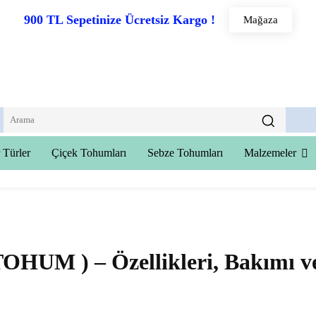
900 TL Sepetinize Ücretsiz Kargo !
Mağaza
 Türler
Çiçek Tohumları
Sebze Tohumları
Malzemeler
UM ) – Özellikleri, Bakımı v