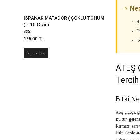
⭐ Ned
ISPANAK MATADOR ( ÇOKLU TOHUM
H
) - 10 Gram
D
125,00
TL
Es
Sepete Ekle
ATEŞ 
Tercih
Bitki Ne
Ateş çiçeği,
g
Bu tür,
gelen
Kırmızı, sarı 
kültürlerde at
değerler ve k