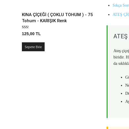
Sıkça So
KINA ÇİÇEĞİ ( ÇOKLU TOHUM ) - 75
ATEŞ Çİ
Tohum - KARIŞIK Renk
125,00
TL
ATEŞ 
Sepete Ekle
Ateş çiçe
biridir. 
da sıklıkl
Gü
Ne
Dü
Ay