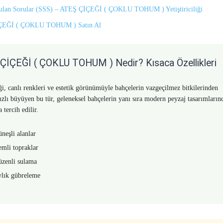
rulan Sorular (SSS) – ATEŞ ÇİÇEĞİ ( ÇOKLU TOHUM ) Yetiştiriciliği
ÇEĞİ ( ÇOKLU TOHUM ) Satın Al
ÇİÇEĞİ ( ÇOKLU TOHUM ) Nedir? Kısaca Özellikleri
ği, canlı renkleri ve estetik görünümüyle bahçelerin vazgeçilmez bitkilerinden
Hızlı büyüyen bu tür, geleneksel bahçelerin yanı sıra modern peyzaj tasarımların
a tercih edilir.
neşli alanlar
mli topraklar
zenli sulama
lık gübreleme