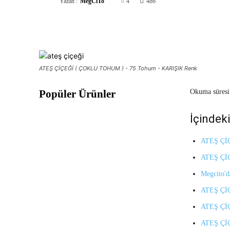
Yazan :
MegCiTo
4
486
Paylaş
ATEŞ ÇİÇEĞİ ( ÇOKLU TOHUM ) - 75 Tohum - KARIŞIK Renk
Popüler Ürünler
Okuma süresi
İçindeki
ATEŞ ÇİÇ
ATEŞ ÇİÇ
Megcito'
ATEŞ ÇİÇ
ATEŞ ÇİÇ
ATEŞ ÇİÇ