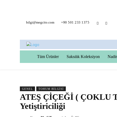
bilgi@megcito.com
+90 501 233 1375
Tüm Ürünler
Saksılık Koleksiyon
Nadir
GENEL
TOHUM BILGISI
ATEŞ ÇİÇEĞİ ( ÇOKLU TOH
Yetiştiriciliği