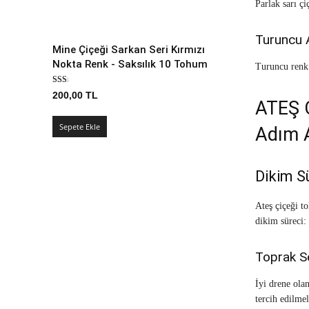
Parlak sarı çi
Turuncu 
Mine Çiçeği Sarkan Seri Kırmızı
Nokta Renk - Saksılık 10 Tohum
Turuncu renk t
200,00
TL
ATEŞ Ç
Sepete Ekle
Adım 
Dikim S
Ateş çiçeği to
dikim süreci:
Toprak S
İyi drene ola
tercih edilmel