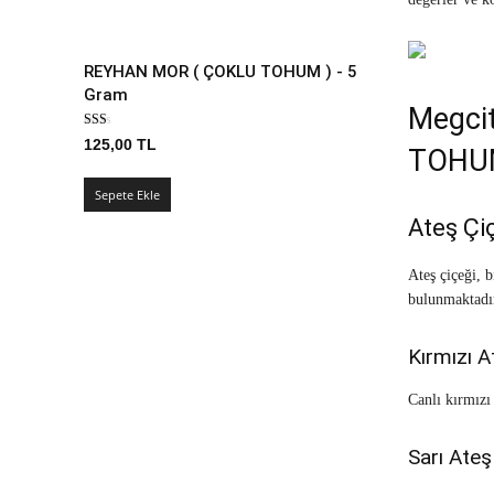
REYHAN MOR ( ÇOKLU TOHUM ) - 5
Gram
Megci
125,00
TL
TOHUM 
Sepete Ekle
Ateş Çiç
Ateş çiçeği, b
bulunmaktadı
Kırmızı A
Canlı kırmızı
Sarı Ateş