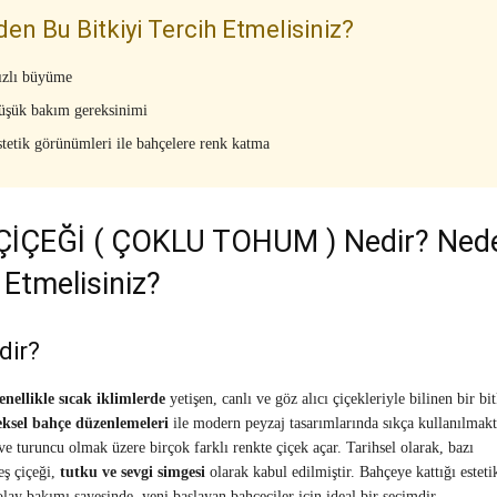
en Bu Bitkiyi Tercih Etmelisiniz?
ızlı büyüme
üşük bakım gereksinimi
tetik görünümleri ile bahçelere renk katma
ÇİÇEĞİ ( ÇOKLU TOHUM ) Nedir? Ned
 Etmelisiniz?
dir?
enellikle sıcak iklimlerde
yetişen, canlı ve göz alıcı çiçekleriyle bilinen bir bit
eksel bahçe düzenlemeleri
ile modern peyzaj tasarımlarında sıkça kullanılmakt
ve turuncu olmak üzere birçok farklı renkte çiçek açar. Tarihsel olarak, bazı
eş çiçeği,
tutku ve sevgi simgesi
olarak kabul edilmiştir. Bahçeye kattığı esteti
olay bakımı sayesinde, yeni başlayan bahçeciler için ideal bir seçimdir.