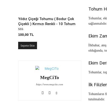
Tohum Ha
Tohumlar, eki
Yıldız Çiçeği Tohumu ( Bodur Çok
Çiçekli ) Kırmızı Renkli - 10 Tohum
sağlanmalıdır
100,00
TL
Ekim Za
İlkbahar, ate
Sepete Ekle
olduğunda, to
Ekim Deri
Tohumlar, top
MegCiTo
İlk Filiz
https://www.megcito.com
Tohumların fi
tutulmalıdır.