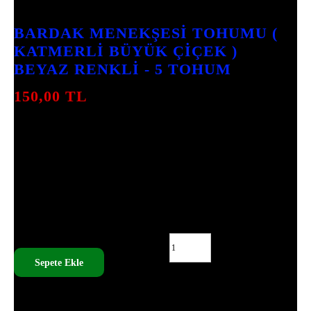
5
INCELEME
BARDAK MENEKŞESI TOHUMU (
KATMERLI BÜYÜK ÇIÇEK )
BEYAZ RENKLI - 5 TOHUM
150,00
TL
BARDAK MENEKŞESI TOHUMU, BEYAZ
KATMERLI BÜYÜK ÇIÇEKLERI ILE DIKKAT
ÇEKIYOR. ÇIÇEKLENME SÜRESI 10-12
HAFTA OLAN BU BITKI, ORTA SEVIYEDE
IŞIK VE HAFIF ASIDIK TOPRAK ISTEĞI ILE
KOLAYCA BAKILABILIR.
BARDAK MENEKŞESI TOHUMU ( KATMERLI BÜYÜK ÇIÇEK
) BEYAZ RENKLI - 5 TOHUM ADET
Sepete Ekle
SKU:
MEG - 103
TÜM ÜRÜNLERIMIZ TOHUMDUR, CANLI ÇIÇEK DEĞILDIR.