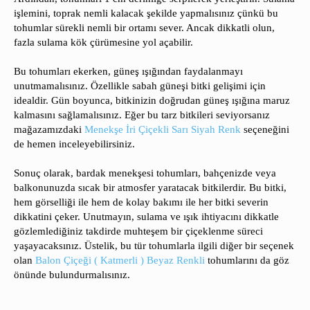
işlemini, toprak nemli kalacak şekilde yapmalısınız çünkü bu
tohumlar sürekli nemli bir ortamı sever. Ancak dikkatli olun,
fazla sulama kök çürümesine yol açabilir.
Bu tohumları ekerken, güneş ışığından faydalanmayı
unutmamalısınız. Özellikle sabah güneşi bitki gelişimi için
idealdir. Gün boyunca, bitkinizin doğrudan güneş ışığına maruz
kalmasını sağlamalısınız. Eğer bu tarz bitkileri seviyorsanız
mağazamızdaki
Menekşe İri Çiçekli Sarı Siyah Renk
seçeneğini
de hemen inceleyebilirsiniz.
Sonuç olarak, bardak menekşesi tohumları, bahçenizde veya
balkonunuzda sıcak bir atmosfer yaratacak bitkilerdir. Bu bitki,
hem görselliği ile hem de kolay bakımı ile her bitki severin
dikkatini çeker. Unutmayın, sulama ve ışık ihtiyacını dikkatle
gözlemlediğiniz takdirde muhteşem bir çiçeklenme süreci
yaşayacaksınız. Üstelik, bu tür tohumlarla ilgili diğer bir seçenek
olan
Balon Çiçeği ( Katmerli ) Beyaz Renkli
tohumlarını da göz
önünde bulundurmalısınız.