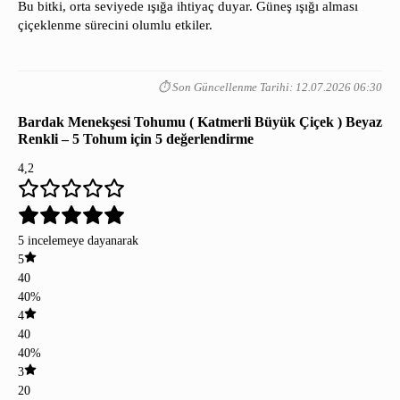
Bu bitki, orta seviyede ışığa ihtiyaç duyar. Güneş ışığı alması
çiçeklenme sürecini olumlu etkiler.
⏱️ Son Güncellenme Tarihi: 12.07.2026 06:30
Bardak Menekşesi Tohumu ( Katmerli Büyük Çiçek ) Beyaz
Renkli – 5 Tohum
için 5 değerlendirme
4,2
5 incelemeye dayanarak
5
40
40%
4
40
40%
3
20