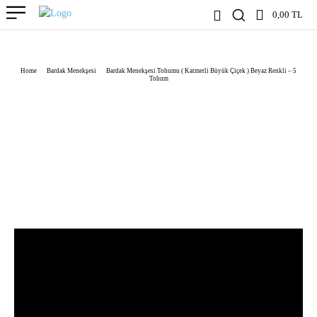
0,00 TL
Home
Bardak Menekşesi
Bardak Menekşesi Tohumu ( Katmerli Büyük Çiçek ) Beyaz Renkli – 5
Tohum