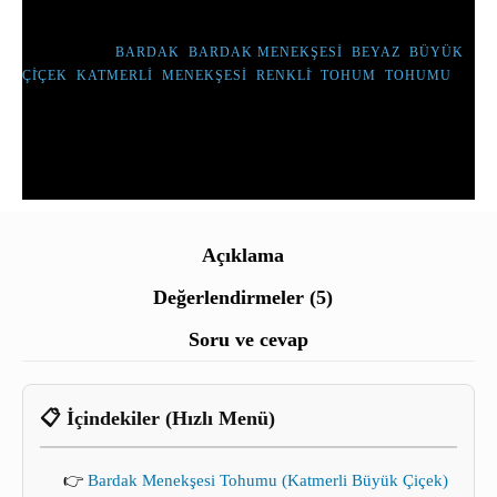
ETIKETLER :
BARDAK
,
BARDAK MENEKŞESI
,
BEYAZ
,
BÜYÜK
,
ÇİÇEK
,
KATMERLI
,
MENEKŞESI
,
RENKLİ
,
TOHUM
,
TOHUMU
Açıklama
Değerlendirmeler (5)
Soru ve cevap
📋 İçindekiler (Hızlı Menü)
👉
Bardak Menekşesi Tohumu (Katmerli Büyük Çiçek)