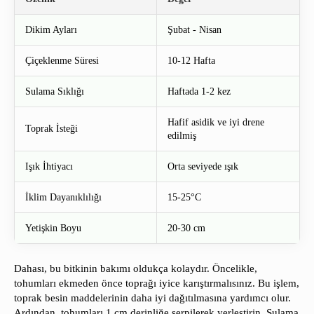
Dikim Ayları
Şubat - Nisan
Çiçeklenme Süresi
10-12 Hafta
Sulama Sıklığı
Haftada 1-2 kez
Hafif asidik ve iyi drene
Toprak İsteği
edilmiş
Işık İhtiyacı
Orta seviyede ışık
İklim Dayanıklılığı
15-25°C
Yetişkin Boyu
20-30 cm
Dahası, bu bitkinin bakımı oldukça kolaydır. Öncelikle,
tohumları ekmeden önce toprağı iyice karıştırmalısınız. Bu işlem,
toprak besin maddelerinin daha iyi dağıtılmasına yardımcı olur.
Ardından, tohumları 1 cm derinliğe serpilerek yerleştirin. Sulama