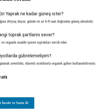
ri Yaprak ne kadar güneş ister?
ğına ihtiyaç duyar, günde en az 6-8 saat doğrudan güneş almalıdır.
angi toprak şartlarını sever?
n ve organik madde içeren toprakları tercih eder.
iyotlarda gübrelemeliyim?
lamak yeterlidir, düzenli aralıklarla organik gübre kullanabilirsiniz.
atı
 İncele ve Satın Al