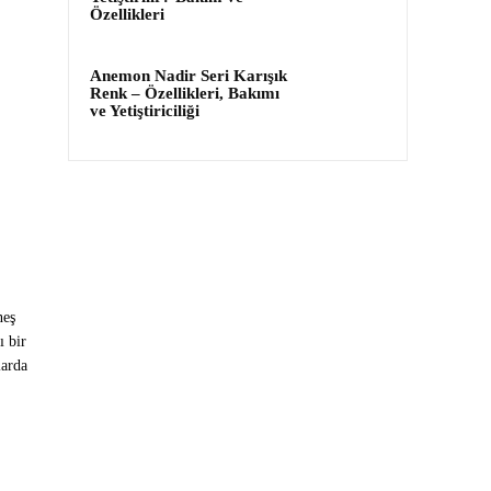
Özellikleri
Anemon Nadir Seri Karışık
Renk – Özellikleri, Bakımı
ve Yetiştiriciliği
neş
ı bir
larda