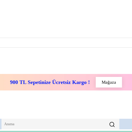
900 TL Sepetinize Ücretsiz Kargo !
Mağaza