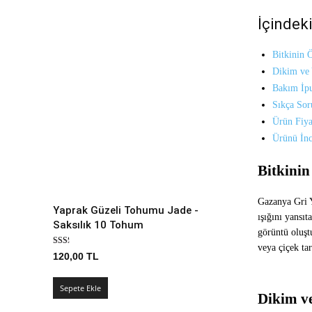
İçindeki
Bitkinin Ö
Dikim ve 
Bakım İpu
Sıkça Sor
Ürün Fiya
Ürünü İnc
Bitkinin
Gazanya Gri Y
Yaprak Güzeli Tohumu Jade -
ışığını yansıt
Saksılık 10 Tohum
görüntü oluştu
veya çiçek tar
120,00
TL
Sepete Ekle
Dikim ve