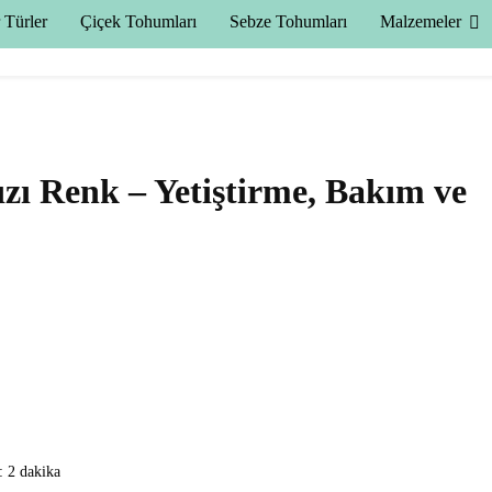
 Türler
Çiçek Tohumları
Sebze Tohumları
Malzemeler
ı Renk – Yetiştirme, Bakım ve
:
2 dakika