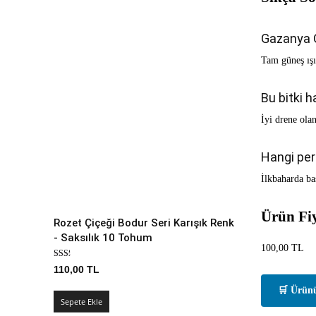
Gazanya G
Tam güneş ışı
Bu bitki h
İyi drene ola
Hangi per
İlkbaharda baş
Ürün Fiy
Rozet Çiçeği Bodur Seri Karışık Renk
- Saksılık 10 Tohum
100,00
TL
110,00
TL
🛒 Ürünü
Sepete Ekle