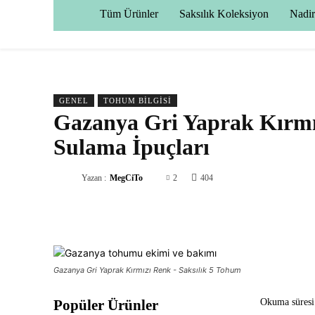
Tüm Ürünler
Saksılık Koleksiyon
Nadir
GENEL
TOHUM BILGISI
Gazanya Gri Yaprak Kırmız
Sulama İpuçları
Yazan :
MegCiTo
2
404
Paylaş
Gazanya Gri Yaprak Kırmızı Renk - Saksılık 5 Tohum
Popüler Ürünler
Okuma süresi