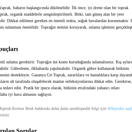
aprak, baharın başlangıcında dikilmelidir. İlk önce, iyi drene olan bir toprak
oprak, organik maddelerle zenginleştirilmeli. Bitki, tam güneş alan bir yere
lidir. Dikkat edilmesi gereken en önemli nokta, soğuk havalardan korunmaktır.
inin sulanması önemlidir. Toprağın nemini koruyarak, sulama işlemini gerçekleşt
puçları
enli sulama gerektirir. Toprağın üst kısmı kuruduğunda sulamalısınız. Kış aylar
labilir. Gübreleme, ilkbaharda yapılmalıdır. Organik gübre kullanarak bitkinin
esini destekleyin. Gazanya Gri Yaprak, zararlılara ve hastalıklara karşı dayanık
ların alt tarafında oluşabilecek mantar enfeksiyonlarına dikkat edin. Gerekirse,
a tedavi edin. Pratik bir ipucu olarak, bitkinin etrafındaki yabancı otları
daha iyi hava almasını sağlayın.
aprak Kırmızı Renk hakkında daha fazla ansiklopedik bilgi için
Wikipedia sayf
rsiniz.
rulan Sorular