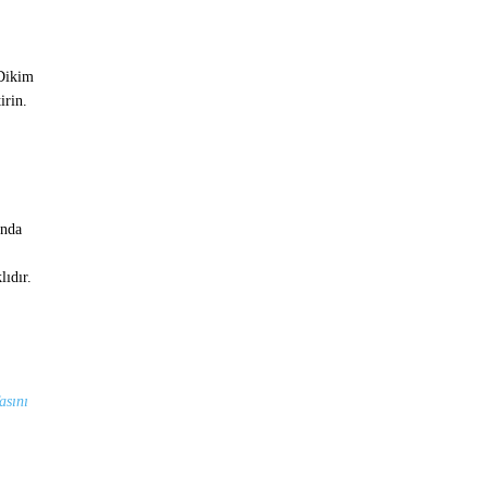
 Dikim
irin.
ında
lıdır.
asını