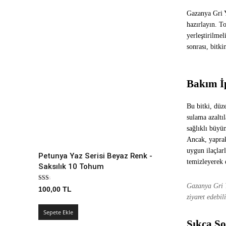
Gazanya Gri Y
hazırlayın. T
yerleştirilme
sonrası, bitk
Bakım İ
Bu bitki, düz
sulama azaltı
sağlıklı büyüm
Ancak, yaprak
uygun ilaçlarl
Petunya Yaz Serisi Beyaz Renk -
temizleyerek 
Saksılık 10 Tohum
Gazanya Gri Y
100,00
TL
ziyaret edebili
Sepete Ekle
Sıkça So