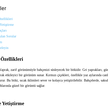
ler
zellikleri
Yetiştirme
çları
ulan Sorular
tı
eleyin
 Özellikleri
aprak, zarif görünümüyle bahçenizi süsleyecek bir bitkidir. Gri yaprakları, gü
arak etkileyici bir görünüm sunar. Kırmızı çiçekleri, özellikle yaz aylarında canl
rur. Bu bitki, sıcak iklimleri sever ve kolayca yetiştirilebilir. Bahçelerde, saksı
hlarında güzel bir görüntü sağlar.
 Yetiştirme