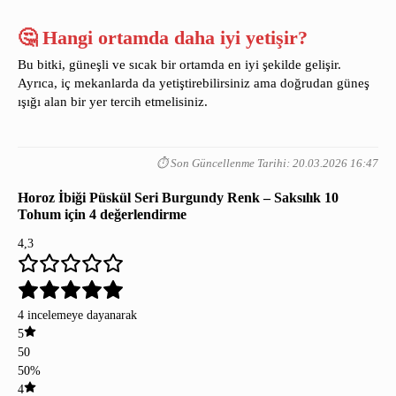
🤔 Hangi ortamda daha iyi yetişir?
Bu bitki, güneşli ve sıcak bir ortamda en iyi şekilde gelişir.
Ayrıca, iç mekanlarda da yetiştirebilirsiniz ama doğrudan güneş
ışığı alan bir yer tercih etmelisiniz.
⏱️ Son Güncellenme Tarihi: 20.03.2026 16:47
Horoz İbiği Püskül Seri Burgundy Renk – Saksılık 10
Tohum
için 4 değerlendirme
4,3
4 incelemeye dayanarak
5
50
50%
4