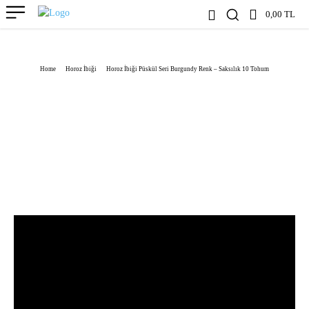
0,00 TL
Home
Horoz İbiği
Horoz İbiği Püskül Seri Burgundy Renk – Saksılık 10 Tohum
4
INCELEME