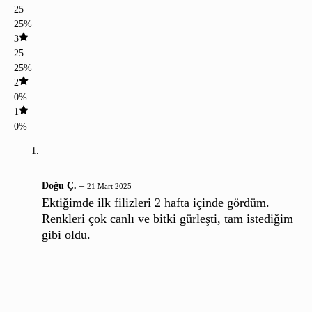
25
25%
3
25
25%
2
0%
1
0%
Doğu Ç.
–
21 Mart 2025
Ektiğimde ilk filizleri 2 hafta içinde gördüm.
Renkleri çok canlı ve bitki gürleşti, tam istediğim
gibi oldu.