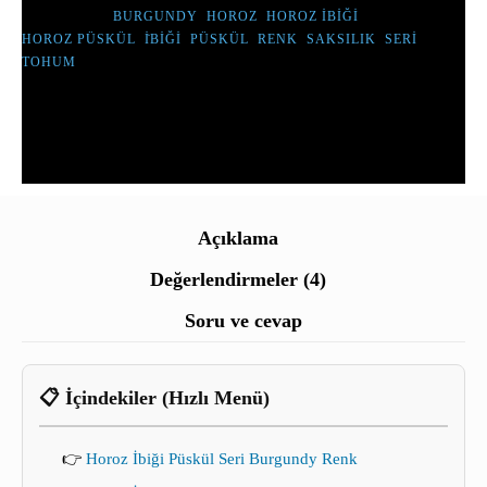
ETIKETLER :
BURGUNDY
,
HOROZ
,
HOROZ İBIĞI
,
HOROZ PÜSKÜL
,
İBIĞI
,
PÜSKÜL
,
RENK
,
SAKSILIK
,
SERI
,
TOHUM
Açıklama
Değerlendirmeler (4)
Soru ve cevap
📋 İçindekiler (Hızlı Menü)
👉
Horoz İbiği Püskül Seri Burgundy Renk