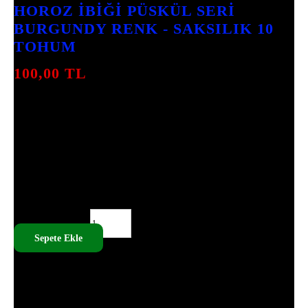
HOROZ İBIĞI PÜSKÜL SERI
BURGUNDY RENK - SAKSILIK 10
TOHUM
100,00
TL
HOROZ İBIĞI PÜSKÜL BITKISI, DERIN
BURGUNDY RENKLERIYLE BAHÇENIZI
RENKLENDIRIR. TOHUMLAR, SAĞLIKLI
BÜYÜME IÇIN ÖZENLE SEÇILMIŞTIR.
İLKBAHARDA EKIM YAPARAK MÜKEMMEL
BIR GÖRÜNÜM ELDE EDEBILIRSINIZ.
HOROZ İBIĞI PÜSKÜL SERI BURGUNDY RENK - SAKSILIK
10 TOHUM ADET
Sepete Ekle
SKU:
MEC - 0705
TÜM ÜRÜNLERIMIZ TOHUMDUR, CANLI ÇIÇEK DEĞILDIR.