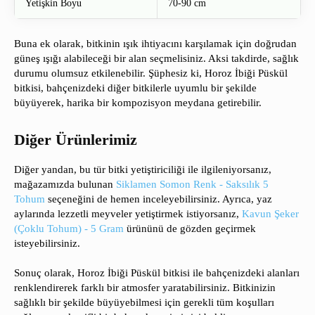
Yetişkin Boyu
70-90 cm
Buna ek olarak, bitkinin ışık ihtiyacını karşılamak için doğrudan
güneş ışığı alabileceği bir alan seçmelisiniz. Aksi takdirde, sağlık
durumu olumsuz etkilenebilir. Şüphesiz ki, Horoz İbiği Püskül
bitkisi, bahçenizdeki diğer bitkilerle uyumlu bir şekilde
büyüyerek, harika bir kompozisyon meydana getirebilir.
Diğer Ürünlerimiz
Diğer yandan, bu tür bitki yetiştiriciliği ile ilgileniyorsanız,
mağazamızda bulunan
Siklamen Somon Renk - Saksılık 5
Tohum
seçeneğini de hemen inceleyebilirsiniz. Ayrıca, yaz
aylarında lezzetli meyveler yetiştirmek istiyorsanız,
Kavun Şeker
(Çoklu Tohum) - 5 Gram
ürününü de gözden geçirmek
isteyebilirsiniz.
Sonuç olarak, Horoz İbiği Püskül bitkisi ile bahçenizdeki alanları
renklendirerek farklı bir atmosfer yaratabilirsiniz. Bitkinizin
sağlıklı bir şekilde büyüyebilmesi için gerekli tüm koşulları