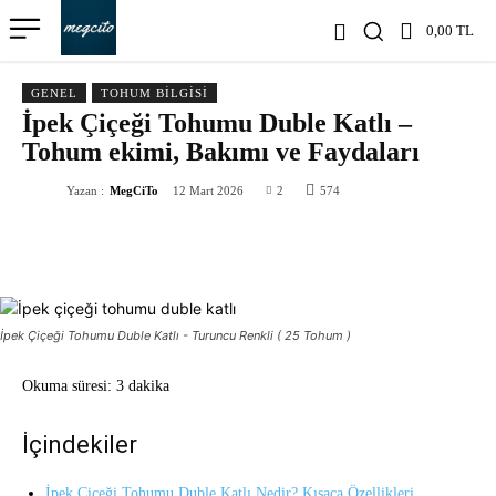
0,00 TL
GENEL
TOHUM BILGISI
İpek Çiçeği Tohumu Duble Katlı –
Tohum ekimi, Bakımı ve Faydaları
Yazan :
MegCiTo
12 Mart 2026
2
574
İpek Çiçeği Tohumu Duble Katlı - Turuncu Renkli ( 25 Tohum )
Okuma süresi:
3 dakika
İçindekiler
İpek Çiçeği Tohumu Duble Katlı Nedir? Kısaca Özellikleri