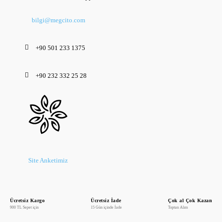
bilgi@megcito.com
+90 501 233 1375
+90 232 332 25 28
Site Anketimiz
Ücretsiz Kargo
Ücretsiz İade
Çok al Çok Kazan
900 TL Sepet için
15 Gün içinde İade
Toptan Alım