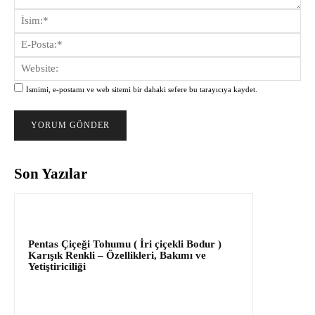
Yorum:
İsi
E-
Pos
Web
Ismimi, e-postamı ve web sitemi bir dahaki sefere bu tarayıcıya kaydet.
Son Yazılar
Pentas Çiçeği Tohumu ( İri çiçekli Bodur )
Karışık Renkli – Özellikleri, Bakımı ve
Yetiştiriciliği