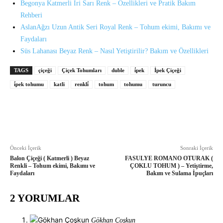
Begonya Katmerli İri Sarı Renk – Özellikleri ve Pratik Bakım
Rehberi
AslanAğzı Uzun Antik Seri Royal Renk – Tohum ekimi, Bakımı ve
Faydaları
Süs Lahanası Beyaz Renk – Nasıl Yetiştirilir? Bakım ve Özellikleri
TAGS
çiçeği
Çiçek Tohumları
duble
i̇pek
İpek Çiçeği
i̇pek tohumu
katli
renkli̇
tohum
tohumu
turuncu
Önceki İçerik
Sonraki İçerik
Balon Çiçeği ( Katmerli ) Beyaz
FASULYE ROMANO OTURAK (
Renkli – Tohum ekimi, Bakımı ve
ÇOKLU TOHUM ) – Yetiştirme,
Faydaları
Bakım ve Sulama İpuçları
2 YORUMLAR
Gökhan Çoşkun