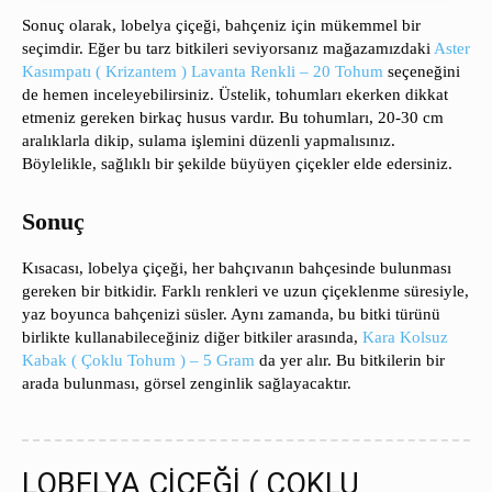
Sonuç olarak, lobelya çiçeği, bahçeniz için mükemmel bir
seçimdir. Eğer bu tarz bitkileri seviyorsanız mağazamızdaki
Aster
Kasımpatı ( Krizantem ) Lavanta Renkli – 20 Tohum
seçeneğini
de hemen inceleyebilirsiniz. Üstelik, tohumları ekerken dikkat
etmeniz gereken birkaç husus vardır. Bu tohumları, 20-30 cm
aralıklarla dikip, sulama işlemini düzenli yapmalısınız.
Böylelikle, sağlıklı bir şekilde büyüyen çiçekler elde edersiniz.
Sonuç
Kısacası, lobelya çiçeği, her bahçıvanın bahçesinde bulunması
gereken bir bitkidir. Farklı renkleri ve uzun çiçeklenme süresiyle,
yaz boyunca bahçenizi süsler. Aynı zamanda, bu bitki türünü
birlikte kullanabileceğiniz diğer bitkiler arasında,
Kara Kolsuz
Kabak ( Çoklu Tohum ) – 5 Gram
da yer alır. Bu bitkilerin bir
arada bulunması, görsel zenginlik sağlayacaktır.
LOBELYA ÇİÇEĞİ ( ÇOKLU