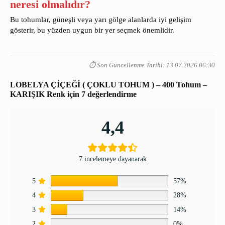
neresi olmalıdır?
Bu tohumlar, güneşli veya yarı gölge alanlarda iyi gelişim
gösterir, bu yüzden uygun bir yer seçmek önemlidir.
⏱️ Son Güncellenme Tarihi: 13.07.2026 06:30
LOBELYA ÇİÇEĞİ ( ÇOKLU TOHUM ) – 400 Tohum –
KARIŞIK Renk
için 7 değerlendirme
4,4
7 incelemeye dayanarak
5
57%
4
28%
3
14%
2
0%