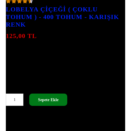
7
INCELEME
LOBELYA ÇİÇEĞİ ( ÇOKLU
TOHUM ) - 400 TOHUM - KARIŞIK
RENK
125,00
TL
LOBELYA ÇIÇEĞI, BAHÇENIZ IÇIN HARIKA
BIR SEÇENEK. 400 ADET KARIŞIK RENK
TOHUMUYLA, ÇIÇEKLERIYLE YAZ
BOYUNCA BAHÇENIZI SÜSLER. EKIM
AYLARINDA EKEREK, DÜZENLI SULAMA
ILE SAĞLIKLI BITKILER ELDE
EDEBILIRSINIZ.
LOBELYA
Sepete Ekle
ÇİÇEĞİ
(
SKU:
MEG - 225
ÇOKLU
TÜM ÜRÜNLERIMIZ TOHUMDUR, CANLI ÇIÇEK DEĞILDIR.
TOHUM
)