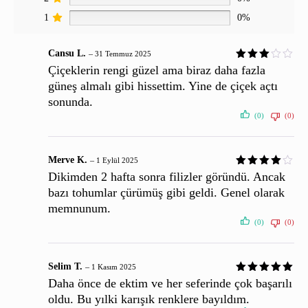
1
0%
Cansu L.
–
31 Temmuz 2025
Çiçeklerin rengi güzel ama biraz daha fazla
güneş almalı gibi hissettim. Yine de çiçek açtı
sonunda.
(0)
(0)
Merve K.
–
1 Eylül 2025
Dikimden 2 hafta sonra filizler göründü. Ancak
bazı tohumlar çürümüş gibi geldi. Genel olarak
memnunum.
(0)
(0)
Selim T.
–
1 Kasım 2025
Daha önce de ektim ve her seferinde çok başarılı
oldu. Bu yılki karışık renklere bayıldım.