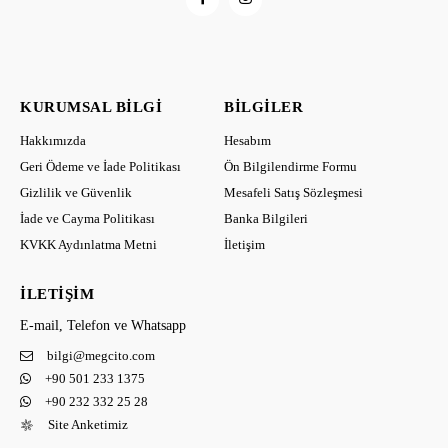
KURUMSAL BILGI
BILGILER
Hakkımızda
Hesabım
Geri Ödeme ve İade Politikası
Ön Bilgilendirme Formu
Gizlilik ve Güvenlik
Mesafeli Satış Sözleşmesi
İade ve Cayma Politikası
Banka Bilgileri
KVKK Aydınlatma Metni
İletişim
İLETIŞIM
E-mail, Telefon ve Whatsapp
bilgi@megcito.com
+90 501 233 1375
+90 232 332 25 28
Kaydet
Site Anketimiz