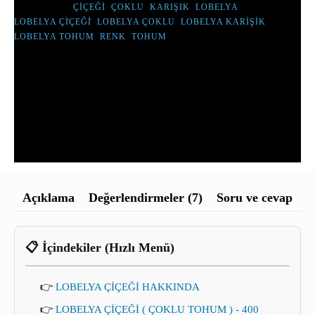
-
ETIKETLER :
ÇIÇEĞI
,
ÇOKLU
,
KARIŞIK
,
LOBELYA
,
400
LOBELYA ÇİÇEĞİ
,
LOBELYA ÇOKLU
,
LOBELYA KARIŞIK
,
TOHUM
LOBELYA TOHUM
,
RENK
,
TOHUM
-
KARIŞIK
RENK
ADET
Açıklama
Değerlendirmeler (7)
Soru ve cevap
📋 İçindekiler (Hızlı Menü)
👉
LOBELYA ÇİÇEĞİ HAKKINDA
👉
LOBELYA ÇİÇEĞİ ( ÇOKLU TOHUM ) - 400