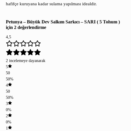
hafifçe kuruyana kadar sulama yapılması idealdir.
Petunya – Büyük Dev Salkım Sarkıcı – SARI ( 5 Tohum )
için 2 değerlendirme
4,5
2 incelemeye dayanarak
5
50
50%
4
50
50%
3
0%
2
0%
1