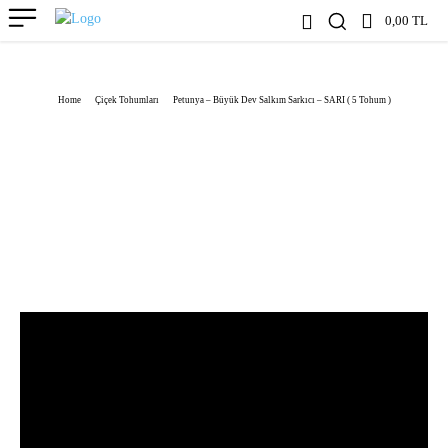
0,00 TL
Home
Çiçek Tohumları
Petunya – Büyük Dev Salkım Sarkıcı – SARI ( 5 Tohum )