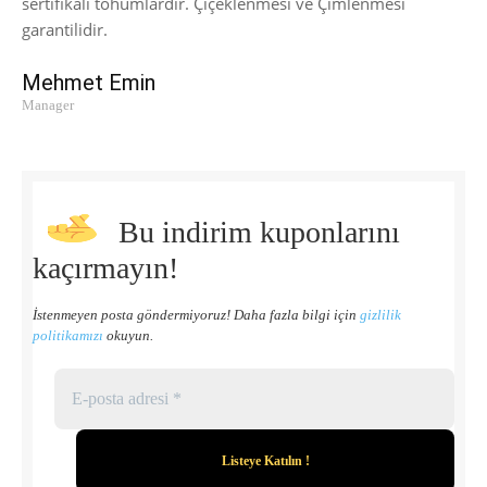
sertifikalı tohumlardır. Çiçeklenmesi ve Çimlenmesi
garantilidir.
Mehmet Emin
Manager
Bu indirim kuponlarını
kaçırmayın!
İstenmeyen posta göndermiyoruz! Daha fazla bilgi için
gizlilik
politikamızı
okuyun.