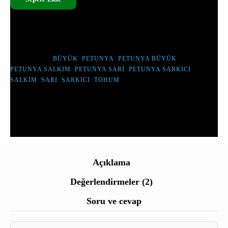
SKU:
MEG - 065
TÜM ÜRÜNLERIMIZ TOHUMDUR, CANLI ÇIÇEK DEĞILDIR.
ETIKETLER :
BÜYÜK
,
PETUNYA
,
PETUNYA BÜYÜK
,
PETUNYA SALKIM
,
PETUNYA SARI
,
PETUNYA SARKICI
,
SALKIM
,
SARI
,
SARKICI
,
TOHUM
Açıklama
Değerlendirmeler (2)
Soru ve cevap