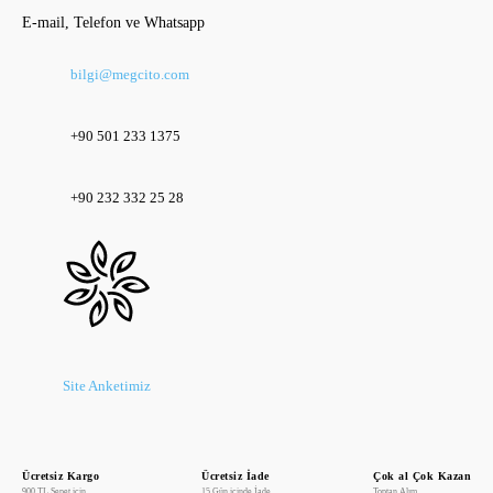
E-mail, Telefon ve Whatsapp
bilgi@megcito.com
+90 501 233 1375
+90 232 332 25 28
Site Anketimiz
Kaydet
Ücretsiz Kargo
Ücretsiz İade
Çok al Çok Kazan
900 TL Sepet için
15 Gün içinde İade
Toptan Alım