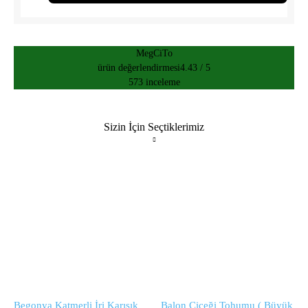
MegCiTo
ürün değerlendirmesi
4.43 / 5
573 inceleme
Sizin İçin Seçtiklerimiz
Begonya Katmerli İri Karışık
Balon Çiçeği Tohumu ( Büyük