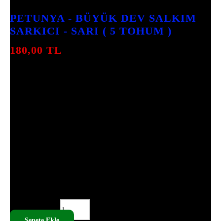
2
INCELEME
PETUNYA - BÜYÜK DEV SALKIM
SARKICI - SARI ( 5 TOHUM )
180,00
TL
PETUNYA, ÖZELLIKLE SARI ÇIÇEKLERIYLE
DIKKAT ÇEKEN BÜYÜLEYICI BIR BITKIDIR.
İYI BIR BAKIMLA, BAHÇENIZI
RENKLENDIRECEK BU BÜYÜK DEV
SALKIM SARKICI TÜRÜNÜ EKERKEN
GÜNEŞLI ALANLARI TERCIH EDIN.
ÇIMLENME SÜRESI, DIKIMDEN ITIBAREN
8-10 HAFTA SÜRMEKTEDIR. UYGUN
SULAMA VE GÜBRELEME ILE SAĞLIKLI
BIR ŞEKILDE BÜYÜMESINI
DESTEKLEYEBILIRSINIZ.
PETUNYA - BÜYÜK DEV SALKIM SARKICI - SARI ( 5
TOHUM ) ADET
Sepete Ekle