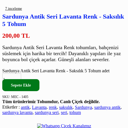
7
inceleme
Sardunya Antik Seri Lavanta Renk - Saksılık
5 Tohum
200,00
TL
Sardunya Antik Seri Lavanta Renk tohumları, bahçenizi
süslemek için harika bir tercih! Dayanıklı yapıları ile yaz
boyunca bol çiçek açarlar. Güneşli alanları severler.
Sardunya Antik Seri Lavanta Renk - Saksılık 5 Tohum adet
Sepete Ekle
SKU:
MEC - 1405
Tüm ürünlerimiz Tohumdur, Canlı Çiçek değildir.
Etiketler :
antik
,
Lavanta
,
renk
,
saksılık
,
Sardunya
,
sardunya antik
,
sardunya lavanta
,
sardunya seri
,
seri
,
tohum