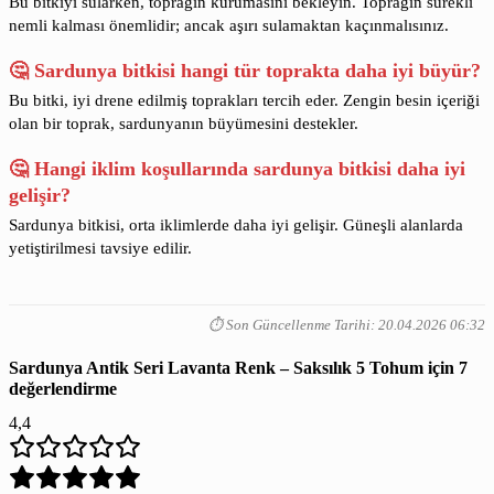
Bu bitkiyi sularken, toprağın kurumasını bekleyin. Toprağın sürekli
nemli kalması önemlidir; ancak aşırı sulamaktan kaçınmalısınız.
🤔 Sardunya bitkisi hangi tür toprakta daha iyi büyür?
Bu bitki, iyi drene edilmiş toprakları tercih eder. Zengin besin içeriği
olan bir toprak, sardunyanın büyümesini destekler.
🤔 Hangi iklim koşullarında sardunya bitkisi daha iyi
gelişir?
Sardunya bitkisi, orta iklimlerde daha iyi gelişir. Güneşli alanlarda
yetiştirilmesi tavsiye edilir.
⏱️ Son Güncellenme Tarihi: 20.04.2026 06:32
Sardunya Antik Seri Lavanta Renk – Saksılık 5 Tohum
için 7
değerlendirme
4,4