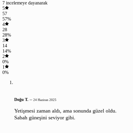
7 incelemeye dayanarak
5
57
57%
4
28
28%
3
14
14%
2
0%
1
0%
–
Doğu T.
24 Haziran 2025
Yetişmesi zaman aldı, ama sonunda güzel oldu.
Sabah güneşini seviyor gibi.