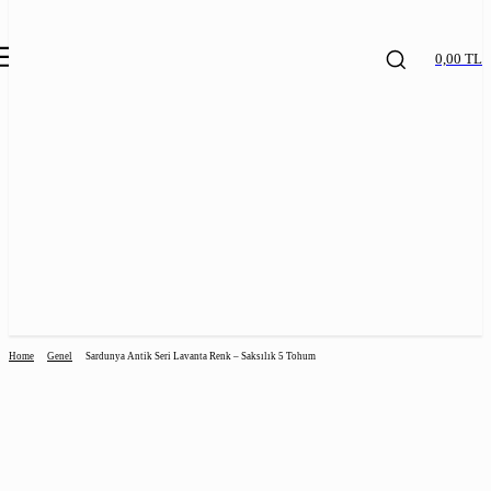
0,00 TL
Home
Genel
Sardunya Antik Seri Lavanta Renk – Saksılık 5 Tohum