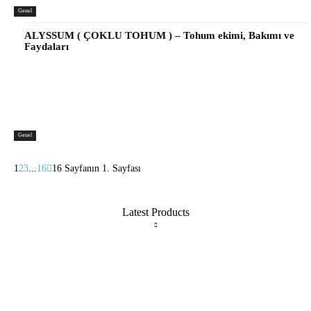
Genel
ALYSSUM ( ÇOKLU TOHUM ) – Tohum ekimi, Bakımı ve
Faydaları
Genel
1
2
3
...
16
16 Sayfanın 1. Sayfası
Latest Products