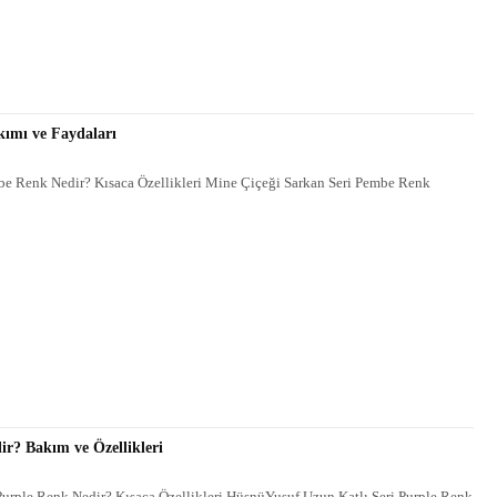
ımı ve Faydaları
mbe Renk Nedir? Kısaca Özellikleri Mine Çiçeği Sarkan Seri Pembe Renk
ir? Bakım ve Özellikleri
Purple Renk Nedir? Kısaca Özellikleri HüsnüYusuf Uzun Katlı Seri Purple Renk