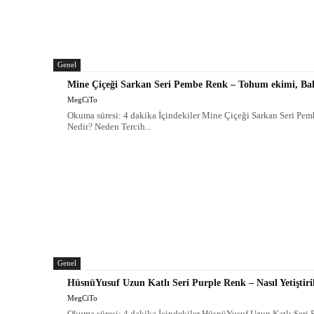
Genel
Mine Çiçeği Sarkan Seri Pembe Renk – Tohum ekimi, Bak
MegCiTo
Okuma süresi: 4 dakika İçindekiler Mine Çiçeği Sarkan Seri Pe
Nedir? Neden Tercih...
Genel
HüsnüYusuf Uzun Katlı Seri Purple Renk – Nasıl Yetiştiril
MegCiTo
Okuma süresi: 4 dakika İçindekiler HüsnüYusuf Uzun Katlı Seri 