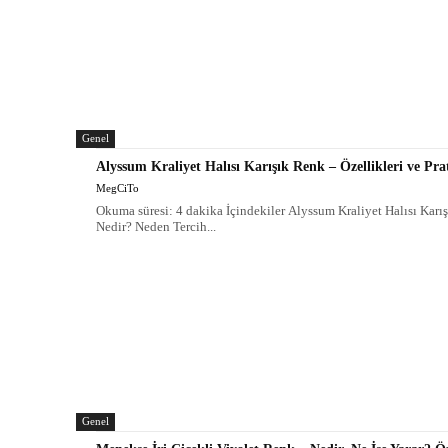
Genel
Alyssum Kraliyet Halısı Karışık Renk – Özellikleri ve Pr
MegCiTo
Okuma süresi: 4 dakika İçindekiler Alyssum Kraliyet Halısı Karı
Nedir? Neden Tercih...
Genel