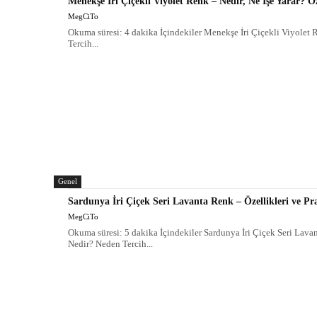
Menekşe İri Çiçekli Viyolet Renk – Nedir, Ne İşe Yarar? Öz
MegCiTo
Okuma süresi: 4 dakika İçindekiler Menekşe İri Çiçekli Viyolet 
Tercih...
Genel
Sardunya İri Çiçek Seri Lavanta Renk – Özellikleri ve P
MegCiTo
Okuma süresi: 5 dakika İçindekiler Sardunya İri Çiçek Seri Lava
Nedir? Neden Tercih...