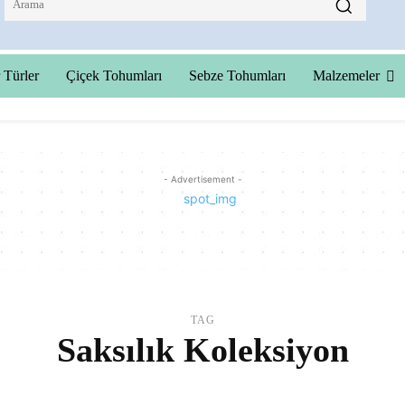
 Türler
Çiçek Tohumları
Sebze Tohumları
Malzemeler
- Advertisement -
TAG
Saksılık Koleksiyon