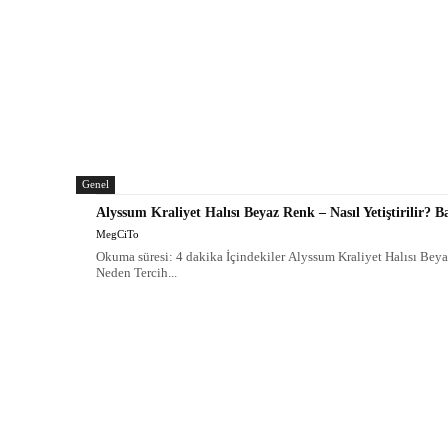
Genel
Alyssum Kraliyet Halısı Beyaz Renk – Nasıl Yetiştirilir? B
MegCiTo
Okuma süresi: 4 dakika İçindekiler Alyssum Kraliyet Halısı Bey
Neden Tercih...