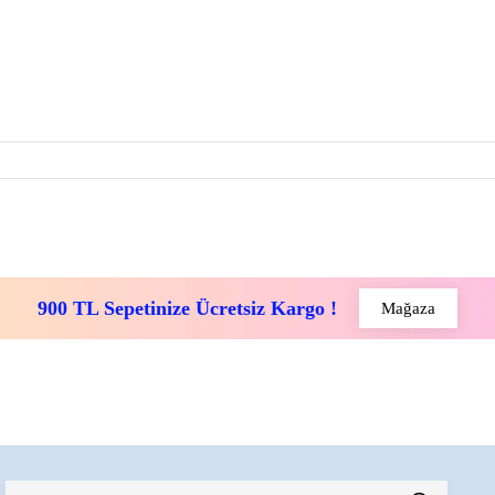
900 TL Sepetinize Ücretsiz Kargo !
Mağaza