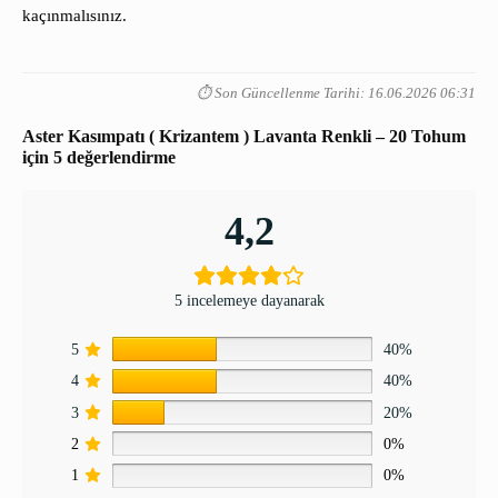
kaçınmalısınız.
⏱️ Son Güncellenme Tarihi: 16.06.2026 06:31
Aster Kasımpatı ( Krizantem ) Lavanta Renkli – 20 Tohum
için 5 değerlendirme
4,2
5 incelemeye dayanarak
5
40%
4
40%
3
20%
2
0%
1
0%