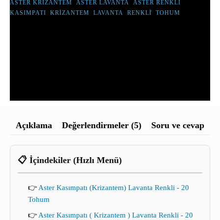
-
ASTER KRIZANTEM
,
ASTER LAVANTA
,
ASTER RENKLI
,
20
KASIMPATI
,
KRIZANTEM
,
LAVANTA
,
RENKLİ
,
TOHUM
TOHUM
ADET
Açıklama
Değerlendirmeler (5)
Soru ve cevap
📋 İçindekiler (Hızlı Menü)
👉
Aster Kasımpatı (Krizantem) Lavanta Renkli - 20
Tohum
👉
Aster Kasımpatı ( Krizantem ) Lavanta Renkli - 20