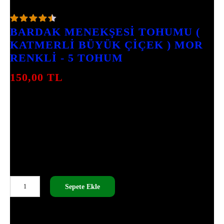
5
INCELEME
BARDAK MENEKŞESI TOHUMU (
KATMERLI BÜYÜK ÇIÇEK ) MOR
RENKLI - 5 TOHUM
150,00
TL
BARDAK MENEKŞESI TOHUMU, MOR
RENKLI KATMERLI BÜYÜK ÇIÇEKLERIYLE
BAHÇENIZI RENKLENDIRIR. İLKBAHAR
AYLARINDA EKIN, DÜZENLI SULAMA
YAPIN VE GÜNEŞLI ALANLARDA
BÜYÜTÜN. BU TOHUMLARLA ÇIÇEKLENME
SÜRECI 8-12 HAFTA SÜRER.
BARDAK
Sepete Ekle
MENEKŞESI
TOHUMU
SKU:
MEG - 102
(
TÜM ÜRÜNLERIMIZ TOHUMDUR, CANLI ÇIÇEK DEĞILDIR.
KATMERLI