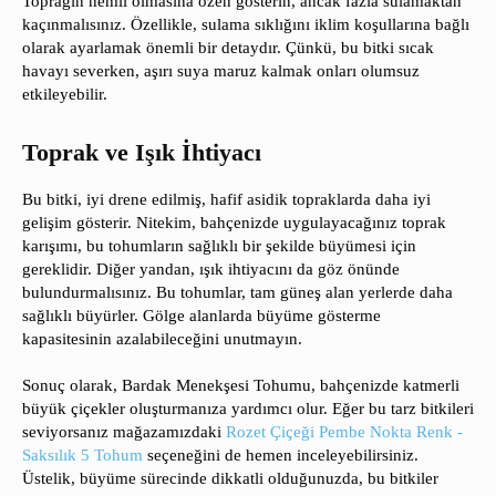
Toprağın nemli olmasına özen gösterin, ancak fazla sulamaktan
kaçınmalısınız. Özellikle, sulama sıklığını iklim koşullarına bağlı
olarak ayarlamak önemli bir detaydır. Çünkü, bu bitki sıcak
havayı severken, aşırı suya maruz kalmak onları olumsuz
etkileyebilir.
Toprak ve Işık İhtiyacı
Bu bitki, iyi drene edilmiş, hafif asidik topraklarda daha iyi
gelişim gösterir. Nitekim, bahçenizde uygulayacağınız toprak
karışımı, bu tohumların sağlıklı bir şekilde büyümesi için
gereklidir. Diğer yandan, ışık ihtiyacını da göz önünde
bulundurmalısınız. Bu tohumlar, tam güneş alan yerlerde daha
sağlıklı büyürler. Gölge alanlarda büyüme gösterme
kapasitesinin azalabileceğini unutmayın.
Sonuç olarak, Bardak Menekşesi Tohumu, bahçenizde katmerli
büyük çiçekler oluşturmanıza yardımcı olur. Eğer bu tarz bitkileri
seviyorsanız mağazamızdaki
Rozet Çiçeği Pembe Nokta Renk -
Saksılık 5 Tohum
seçeneğini de hemen inceleyebilirsiniz.
Üstelik, büyüme sürecinde dikkatli olduğunuzda, bu bitkiler