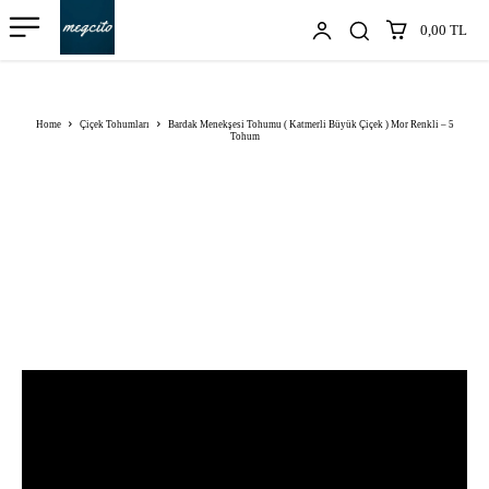
0,00 TL
Home
Çiçek Tohumları
Bardak Menekşesi Tohumu ( Katmerli Büyük Çiçek ) Mor Renkli – 5
Tohum