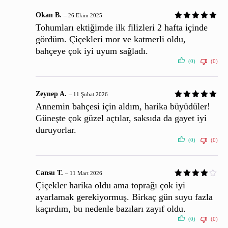
Okan B.
–
26 Ekim 2025
Tohumları ektiğimde ilk filizleri 2 hafta içinde
gördüm. Çiçekleri mor ve katmerli oldu,
bahçeye çok iyi uyum sağladı.
(0)
(0)
Zeynep A.
–
11 Şubat 2026
Annemin bahçesi için aldım, harika büyüdüler!
Güneşte çok güzel açtılar, saksıda da gayet iyi
duruyorlar.
(0)
(0)
Cansu T.
–
11 Mart 2026
Çiçekler harika oldu ama toprağı çok iyi
ayarlamak gerekiyormuş. Birkaç gün suyu fazla
kaçırdım, bu nedenle bazıları zayıf oldu.
(0)
(0)