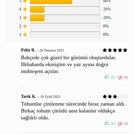
5
60%
4
20%
3
20%
2
0%
1
0%
Pelin R.
–
26 Temmuz 2025
Bahçede çok güzel bir görüntü oluşturdular.
İlkbaharda ekmiştim ve yaz ayına doğru
muhteşem açtılar.
(0)
(0)
Tarık K.
–
16 Eylül 2025
Tohumlar çimlenme sürecinde biraz zaman aldı.
Birkaç tohum çürüdü ama kalanlar oldukça
sağlıklı oldu.
(0)
(0)