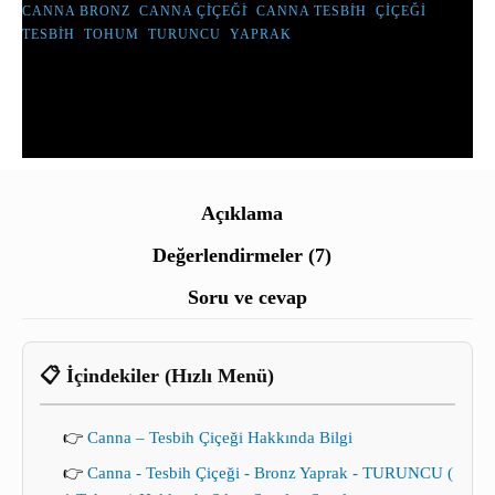
CANNA BRONZ
,
CANNA ÇİÇEĞİ
,
CANNA TESBİH
,
ÇIÇEĞI
,
TESBİH
,
TOHUM
,
TURUNCU
,
YAPRAK
Açıklama
Değerlendirmeler (7)
Soru ve cevap
📋 İçindekiler (Hızlı Menü)
👉
Canna – Tesbih Çiçeği Hakkında Bilgi
👉
Canna - Tesbih Çiçeği - Bronz Yaprak - TURUNCU (