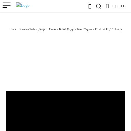
0,00 TL
Home
Canna - Tesbih Çiçeği
Canna – Tesbih Çiçeği – Bronz Yaprak – TURUNCU ( 1 Tohum )