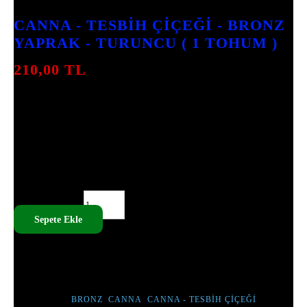
7
INCELEME
CANNA - TESBIH ÇIÇEĞI - BRONZ
YAPRAK - TURUNCU ( 1 TOHUM )
210,00
TL
CANNA – TESBIH ÇIÇEĞI, BRONZ
YAPRAKLARI VE TURUNCU ÇIÇEKLERIYLE
DIKKAT ÇEKER. BU TOHUM, GÜNEŞLI
ALANLARDA KOLAYCA GELIŞIR VE
BAHÇENIZE CANLILIK KATAR.
CANNA - TESBIH ÇIÇEĞI - BRONZ YAPRAK - TURUNCU ( 1
TOHUM ) ADET
Sepete Ekle
SKU:
MEG - 060
TÜM ÜRÜNLERIMIZ TOHUMDUR, CANLI ÇIÇEK DEĞILDIR.
ETIKETLER :
BRONZ
,
CANNA
,
CANNA - TESBIH ÇIÇEĞI
,