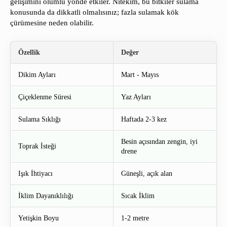
gelişimini olumlu yönde etkiler. Nitekim, bu bitkiler sulama
konusunda da dikkatli olmalısınız; fazla sulamak kök
çürümesine neden olabilir.
Özellik
Değer
Dikim Ayları
Mart - Mayıs
Çiçeklenme Süresi
Yaz Ayları
Sulama Sıklığı
Haftada 2-3 kez
Besin açısından zengin, iyi
Toprak İsteği
drene
Işık İhtiyacı
Güneşli, açık alan
İklim Dayanıklılığı
Sıcak İklim
Yetişkin Boyu
1-2 metre