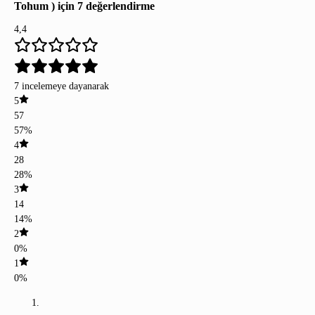
Tohum )
için 7 değerlendirme
4,4
7 incelemeye dayanarak
5
57
57%
4
28
28%
3
14
14%
2
0%
1
0%