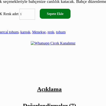
seçenekleriyle bahçenize canlılık katacak. Bahçe düzenlemele
 Renk adet
Sepete Ekle
hercai̇ tohum
,
karışık
,
Menekşe
,
renk
,
tohum
Açıklama
Değerlendirmeler (7)