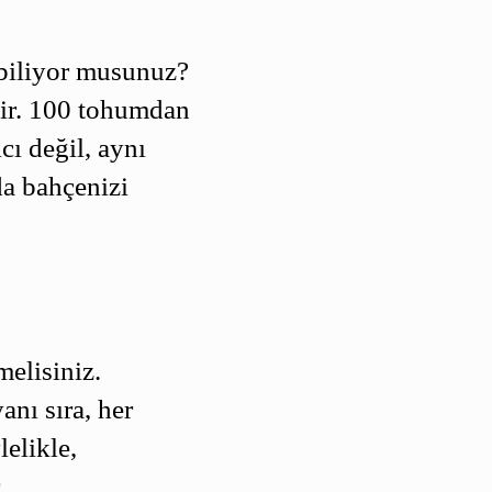
biliyor musunuz?
dir. 100 tohumdan
cı değil, aynı
da bahçenizi
elisiniz.
nı sıra, her
elikle,
.