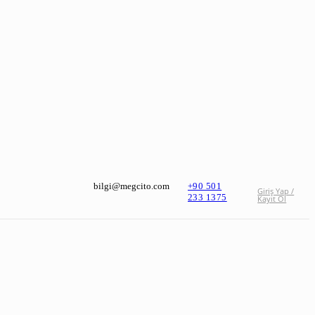
bilgi@megcito.com
+90 501
Giriş Yap /
233 1375
Kayıt Ol