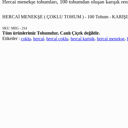
Hercai menekşe tohumları, 100 tohumdan oluşan karışık renk 
HERCAİ MENEKŞE ( ÇOKLU TOHUM ) - 100 Tohum - KARIŞIK
SKU:
MEG - 214
Tüm ürünlerimiz Tohumdur, Canlı Çiçek değildir.
Etiketler :
çoklu
,
hercai̇
,
hercai̇ çoklu
,
hercai̇ karişik
,
hercai̇ menekşe
,