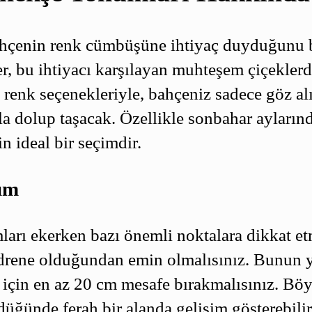
ahçenin renk cümbüşüne ihtiyaç duyduğunu 
r, bu ihtiyacı karşılayan muhteşem çiçekler
 renk seçenekleriyle, bahçeniz sadece göz alı
la dolup taşacak. Özellikle sonbahar ayların
n ideal bir seçimdir.
ım
arı ekerken bazı önemli noktalara dikkat etm
 drene olduğundan emin olmalısınız. Bunun ya
çin en az 20 cm mesafe bırakmalısınız. Böyl
düğünde ferah bir alanda gelişim gösterebilir