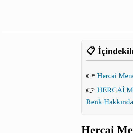
📋 İçindekil
👉
Hercai Men
👉
HERCAİ ME
Renk Hakkında 
Hercai Me