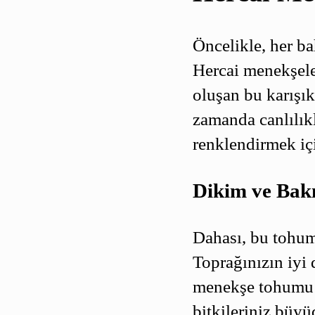
Öncelikle, her b
Hercai menekşele
oluşan bu karışık
zamanda canlılık
renklendirmek içi
Dikim ve Bak
Dahası, bu tohuml
Toprağınızın iyi
menekşe tohumu i
bitkileriniz büyü