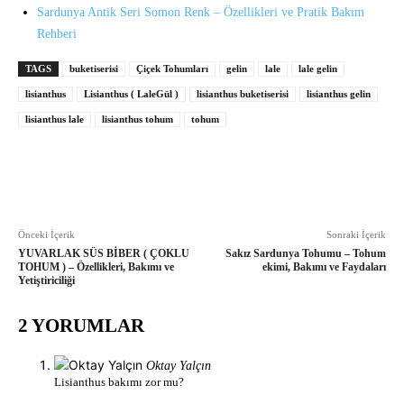
Sardunya Antik Seri Somon Renk – Özellikleri ve Pratik Bakım
Rehberi
TAGS
buketiserisi
Çiçek Tohumları
gelin
lale
lale gelin
lisianthus
Lisianthus ( LaleGül )
lisianthus buketiserisi
lisianthus gelin
lisianthus lale
lisianthus tohum
tohum
Önceki İçerik
Sonraki İçerik
YUVARLAK SÜS BİBER ( ÇOKLU
Sakız Sardunya Tohumu – Tohum
TOHUM ) – Özellikleri, Bakımı ve
ekimi, Bakımı ve Faydaları
Yetiştiriciliği
2 YORUMLAR
Oktay Yalçın
Lisianthus bakımı zor mu?