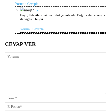
Yorumu Cevapla
megtr
Hayır, lisianthus bakımı oldukça kolaydır. Doğru sulama ve ışık
ile sağlıklı büyür.
Yorumu Cevapla
CEVAP VER
Yorum:
İsi
E-
Pos