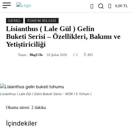
0,00 TL
GENEL
TOHUM BILGISI
Lisianthus ( Lale Gül ) Gelin
Buketi Serisi – Özellikleri, Bakımı ve
Yetiştiriciliği
Yazan :
MegCiTo
16 Şubat 2026
2
805
Lisianthus ( Lale Gül ) Gelin Buketi Serisi - MOR ( 5 Tohum )
Okuma süresi:
2 dakika
İçindekiler