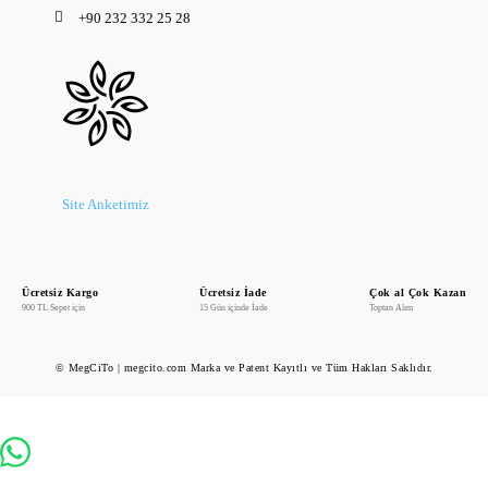
+90 232 332 25 28
Site Anketimiz
Ücretsiz Kargo
Ücretsiz İade
Çok al Çok Kazan
900 TL Sepet için
15 Gün içinde İade
Toptan Alım
© MegCiTo | megcito.com Marka ve Patent Kayıtlı ve Tüm Hakları Saklıdır.