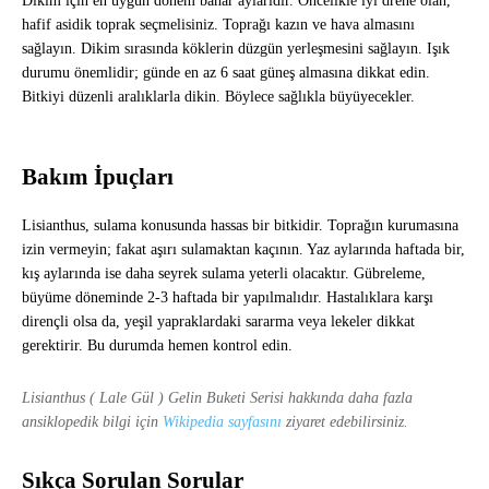
Dikim için en uygun dönem bahar aylarıdır. Öncelikle iyi drene olan,
hafif asidik toprak seçmelisiniz. Toprağı kazın ve hava almasını
sağlayın. Dikim sırasında köklerin düzgün yerleşmesini sağlayın. Işık
durumu önemlidir; günde en az 6 saat güneş almasına dikkat edin.
Bitkiyi düzenli aralıklarla dikin. Böylece sağlıkla büyüyecekler.
Bakım İpuçları
Lisianthus, sulama konusunda hassas bir bitkidir. Toprağın kurumasına
izin vermeyin; fakat aşırı sulamaktan kaçının. Yaz aylarında haftada bir,
kış aylarında ise daha seyrek sulama yeterli olacaktır. Gübreleme,
büyüme döneminde 2-3 haftada bir yapılmalıdır. Hastalıklara karşı
dirençli olsa da, yeşil yapraklardaki sararma veya lekeler dikkat
gerektirir. Bu durumda hemen kontrol edin.
Lisianthus ( Lale Gül ) Gelin Buketi Serisi hakkında daha fazla
ansiklopedik bilgi için
Wikipedia sayfasını
ziyaret edebilirsiniz.
Sıkça Sorulan Sorular