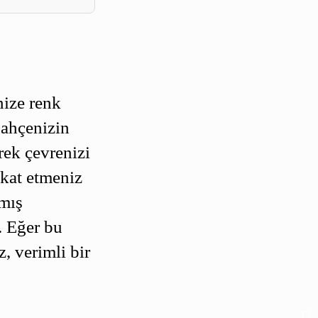
nize renk
bahçenizin
rek çevrenizi
kkat etmeniz
nmış
. Eğer bu
, verimli bir