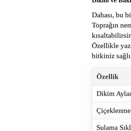
Dikim ve Bak
Dahası, bu bi
Toprağın nem
kısaltabilirs
Özellikle yaz
bitkiniz sağlı
Özellik
Dikim Aylar
Çiçeklenme
Sulama Sıkl