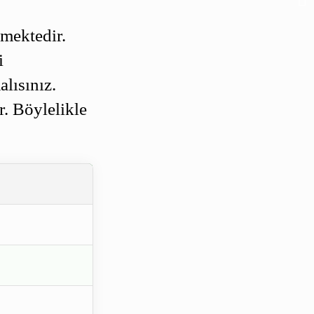
kmektedir.
i
alısınız.
r. Böylelikle