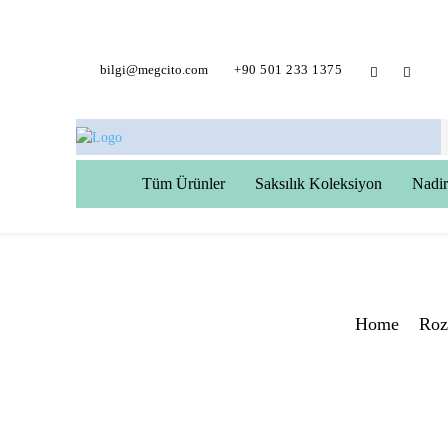
bilgi@megcito.com
+90 501 233 1375
Tüm Ürünler
Saksılık Koleksiyon
Nadir
Home
Roz