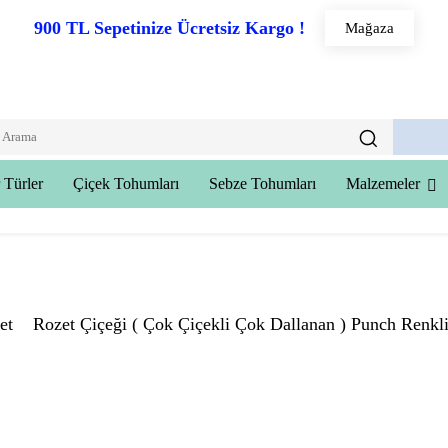
900 TL Sepetinize Ücretsiz Kargo !
Mağaza
 Türler
Çiçek Tohumları
Sebze Tohumları
Malzemeler
et
Rozet Çiçeği ( Çok Çiçekli Çok Dallanan ) Punch Renkl