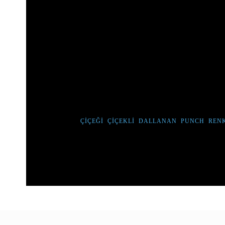
ROZET ÇIÇEĞI, ÇOK ÇIÇEKLI YAPISIYL
ÇEKER. BU TOHUMLARI DOĞRU BIR TO
GÖRECEKSINIZ.
ROZET ÇIÇEĞI ( ÇOK ÇIÇEKLI ÇOK DALLANAN ) PUNCH 
SKU:
PRT - A090
TÜM ÜRÜNLERIMIZ TOHUMDUR, CANLI ÇIÇEK DEĞIL
ETIKETLER :
ÇIÇEĞI
,
ÇIÇEKLI
,
DALLANAN
,
PUNCH
,
RENK