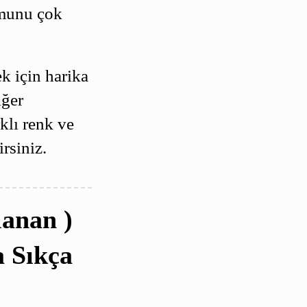
umunu çok
k için harika
iğer
klı renk ve
irsiniz.
lanan )
 Sıkça