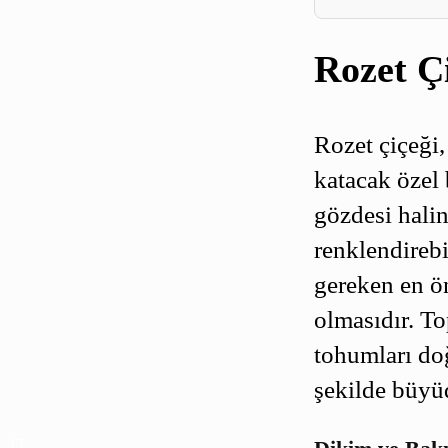
Rozet Ç
Rozet çiçeği,
katacak özel 
gözdesi halin
renklendirebi
gereken en ön
olmasıdır. To
tohumları doğ
şekilde büyü