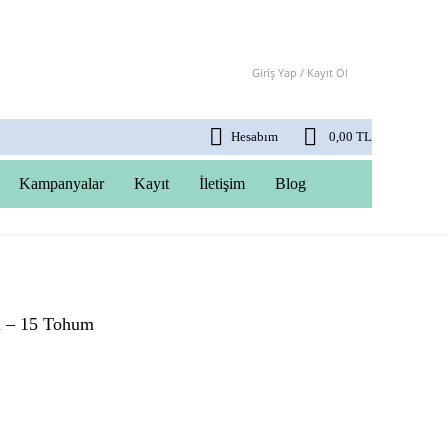
Giriş Yap / Kayıt Ol
Hesabım
0,00 TL
Kampanyalar
Kayıt
İletişim
Blog
i – 15 Tohum