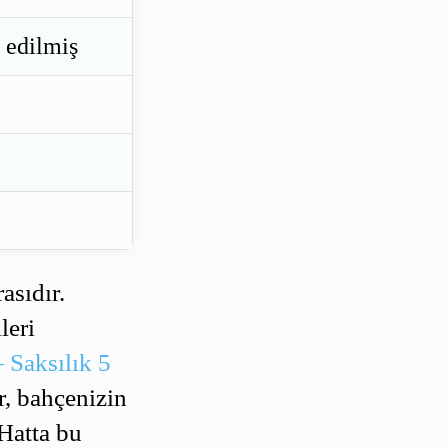
 edilmiş
asıdır.
leri
 Saksılık 5
r, bahçenizin
 Hatta bu