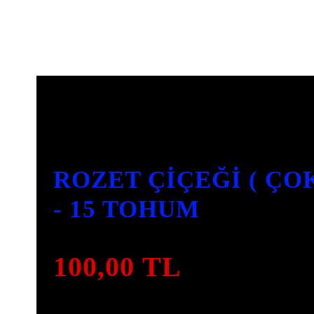
3
INCELEME
ROZET ÇIÇEĞI ( ÇO
- 15 TOHUM
100,00
TL