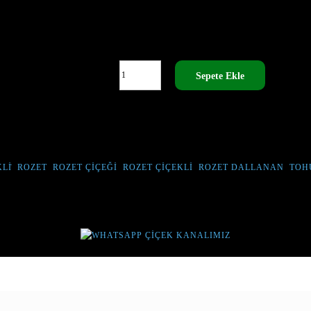
A BAHÇENIZE RENK KATMAK IÇIN IDEAL BIR BI
PRAKTA EKER VE BAKIMLARINI YAPARSANIZ, 
RENKLI - 15 TOHUM ADET
Sepete Ekle
DIR.
Lİ
,
ROZET
,
ROZET ÇIÇEĞI
,
ROZET ÇIÇEKLI
,
ROZET DALLANAN
,
TOH