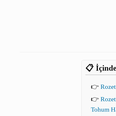
📋 İçinde
👉
Rozet
👉
Rozet
Tohum Ha