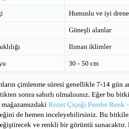
ği
Humuslu ve iyi drene
Güneşli alanlar
ıklılığı
Ilıman iklimler
yu
30 - 50 cm
ların çimlenme süresi genellikle 7-14 gün ar
ikten sonra sabırlı olmalısınız. Eğer bu bitki
z, mağazamızdaki
Rozet Çiçeği Pembe Renk –
ğini de hemen inceleyebilirsiniz. Bu bitkile
eğiştirecek ve renkli bir görüntü sunacaktır.