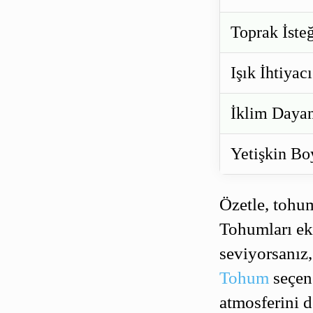
Toprak İste
Işık İhtiyacı
İklim Dayan
Yetişkin Bo
Özetle, tohum
Tohumları ekt
seviyorsanı
Tohum
seçene
atmosferini d