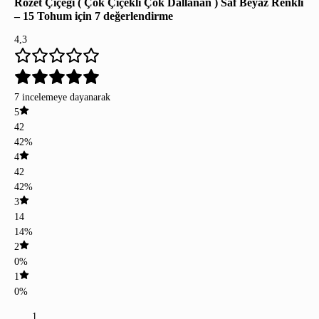
Rozet Çiçeği ( Çok Çiçekli Çok Dallanan ) Saf Beyaz Renkli
– 15 Tohum
için 7 değerlendirme
4,3
7 incelemeye dayanarak
5
42
42%
4
42
42%
3
14
14%
2
0%
1
0%