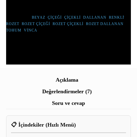
TÜM ÜRÜNLERIMIZ TOHUMDUR, CANLI ÇIÇEK DEĞILDIR.
ETIKETLER :
BEYAZ
,
ÇIÇEĞI
,
ÇIÇEKLI
,
DALLANAN
,
RENKLİ
,
ROZET
,
ROZET ÇIÇEĞI
,
ROZET ÇIÇEKLI
,
ROZET DALLANAN
,
TOHUM
,
VINCA
Açıklama
Değerlendirmeler (7)
Soru ve cevap
📋 İçindekiler (Hızlı Menü)