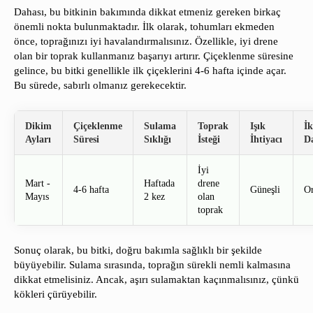
Dahası, bu bitkinin bakımında dikkat etmeniz gereken birkaç
önemli nokta bulunmaktadır. İlk olarak, tohumları ekmeden
önce, toprağınızı iyi havalandırmalısınız. Özellikle, iyi drene
olan bir toprak kullanmanız başarıyı artırır. Çiçeklenme süresine
gelince, bu bitki genellikle ilk çiçeklerini 4-6 hafta içinde açar.
Bu sürede, sabırlı olmanız gerekecektir.
Dikim
Çiçeklenme
Sulama
Toprak
Işık
İ
Ayları
Süresi
Sıklığı
İsteği
İhtiyacı
Da
İyi
Mart -
Haftada
drene
4-6 hafta
Güneşli
Or
Mayıs
2 kez
olan
toprak
Sonuç olarak, bu bitki, doğru bakımla sağlıklı bir şekilde
büyüyebilir. Sulama sırasında, toprağın sürekli nemli kalmasına
dikkat etmelisiniz. Ancak, aşırı sulamaktan kaçınmalısınız, çünkü
kökleri çürüyebilir.