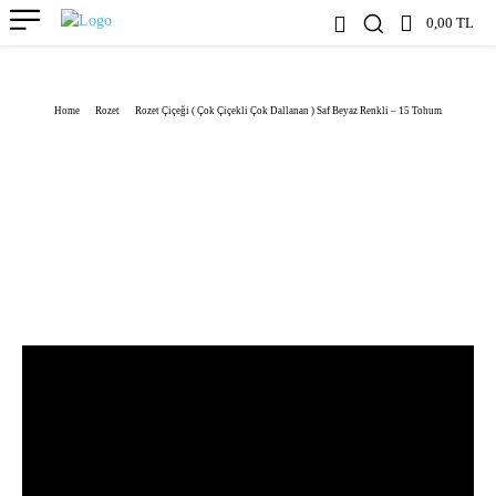
0,00 TL
Home
Rozet
Rozet Çiçeği ( Çok Çiçekli Çok Dallanan ) Saf Beyaz Renkli – 15 Tohum
7
INCELEME