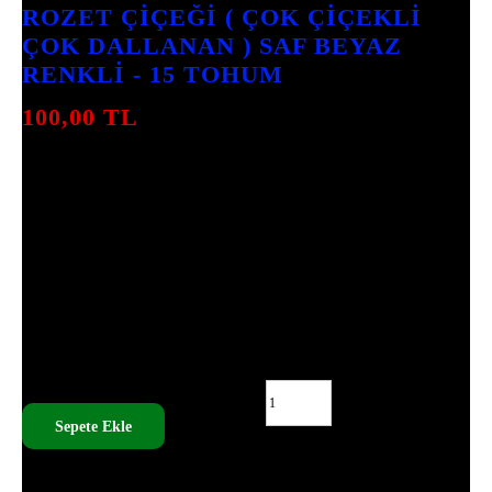
ROZET ÇIÇEĞI ( ÇOK ÇIÇEKLI
ÇOK DALLANAN ) SAF BEYAZ
RENKLI - 15 TOHUM
100,00
TL
ROZET ÇIÇEĞI (ÇOK ÇIÇEKLI ÇOK
DALLANAN) SAF BEYAZ RENGI ILE
BAHÇENIZDE MUHTEŞEM BIR GÖRÜNTÜ
SUNAR. 15 TOHUM IÇEREN PAKET ILE
HEMEN EKIM YAPABILIRSINIZ.
ÇIÇEKLENME SÜRESI 4-6 HAFTA OLUP, IYI
DRENE OLAN TOPRAK TERCIH
EDILMELIDIR.
ROZET ÇIÇEĞI ( ÇOK ÇIÇEKLI ÇOK DALLANAN ) SAF
BEYAZ RENKLI - 15 TOHUM ADET
Sepete Ekle
SKU:
PRT - A093