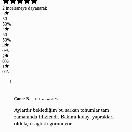
2 incelemeye dayanarak
5
50
50%
4
50
50%
3
0%
2
0%
1
0%
–
Caner B.
16 Haziran 2025
Aylardır beklediğim bu sarkan tohumlar tam
zamanında filizlendi. Bakımı kolay, yaprakları
oldukça sağlıklı görünüyor.