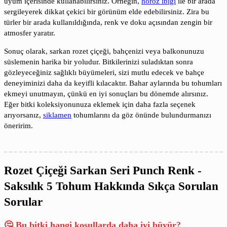
uyum içerisinde kullanabilirsiniz. Örneğin,
horoz ibiği
ile bir arada
sergileyerek dikkat çekici bir görünüm elde edebilirsiniz. Zira bu
türler bir arada kullanıldığında, renk ve doku açısından zengin bir
atmosfer yaratır.
Sonuç olarak, sarkan rozet çiçeği, bahçenizi veya balkonunuzu
süslemenin harika bir yoludur. Bitkilerinizi suladıktan sonra
gözleyeceğiniz sağlıklı büyümeleri, sizi mutlu edecek ve bahçe
deneyiminizi daha da keyifli kılacaktır. Bahar aylarında bu tohumları
ekmeyi unutmayın, çünkü en iyi sonuçları bu dönemde alırsınız.
Eğer bitki koleksiyonunuza eklemek için daha fazla seçenek
arıyorsanız,
siklamen
tohumlarını da göz önünde bulundurmanızı
öneririm.
Rozet Çiçeği Sarkan Seri Punch Renk -
Saksılık 5 Tohum Hakkında Sıkça Sorulan
Sorular
🤔 Bu bitki hangi koşullarda daha iyi büyür?