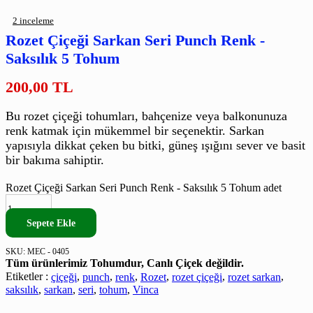
2
inceleme
Rozet Çiçeği Sarkan Seri Punch Renk -
Saksılık 5 Tohum
200,00
TL
Bu rozet çiçeği tohumları, bahçenize veya balkonunuza
renk katmak için mükemmel bir seçenektir. Sarkan
yapısıyla dikkat çeken bu bitki, güneş ışığını sever ve basit
bir bakıma sahiptir.
Rozet Çiçeği Sarkan Seri Punch Renk - Saksılık 5 Tohum adet
Sepete Ekle
SKU:
MEC - 0405
Tüm ürünlerimiz Tohumdur, Canlı Çiçek değildir.
Etiketler :
çiçeği
,
punch
,
renk
,
Rozet
,
rozet çiçeği
,
rozet sarkan
,
saksılık
,
sarkan
,
seri
,
tohum
,
Vinca