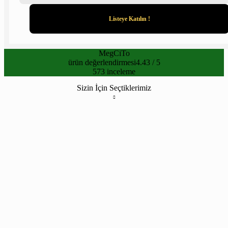
MegCiTo
ürün değerlendirmesi
4.43 / 5
573 inceleme
Sizin İçin Seçtiklerimiz