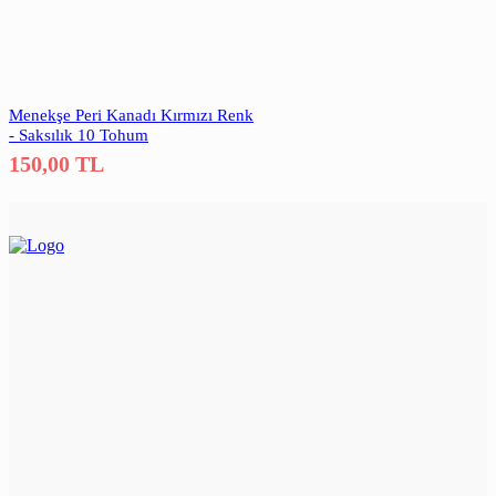
Menekşe Peri Kanadı Kırmızı Renk
- Saksılık 10 Tohum
150,00
TL