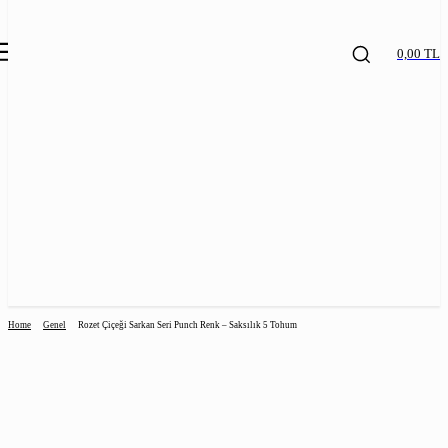
0,00 TL
Home
Genel
Rozet Çiçeği Sarkan Seri Punch Renk – Saksılık 5 Tohum