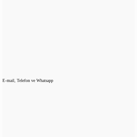
KURUMSAL BILGI
BILGILER
Hakkımızda
Hesabım
Geri Ödeme ve İade Politikası
Ön Bilgilendirme Formu
Gizlilik ve Güvenlik
Mesafeli Satış Sözleşmesi
İade ve Cayma Politikası
Banka Bilgileri
KVKK Aydınlatma Metni
İletişim
İLETIŞIM
E-mail, Telefon ve Whatsapp
bilgi@megcito.com
+90 501 233 1375
+90 232 332 25 28