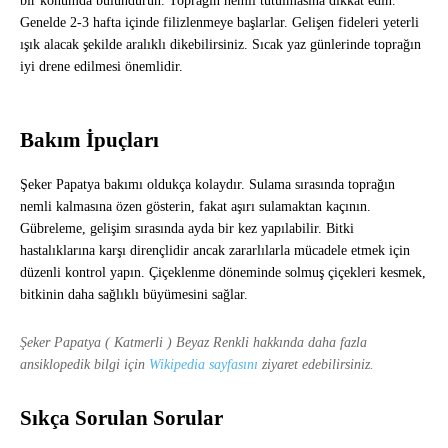
bir konumda bulundurun. Toprağın nemli tutulmasına dikkat edin.
Genelde 2-3 hafta içinde filizlenmeye başlarlar. Gelişen fideleri yeterli
ışık alacak şekilde aralıklı dikebilirsiniz. Sıcak yaz günlerinde toprağın
iyi drene edilmesi önemlidir.
Bakım İpuçları
Şeker Papatya bakımı oldukça kolaydır. Sulama sırasında toprağın
nemli kalmasına özen gösterin, fakat aşırı sulamaktan kaçının.
Gübreleme, gelişim sırasında ayda bir kez yapılabilir. Bitki
hastalıklarına karşı dirençlidir ancak zararlılarla mücadele etmek için
düzenli kontrol yapın. Çiçeklenme döneminde solmuş çiçekleri kesmek,
bitkinin daha sağlıklı büyümesini sağlar.
Şeker Papatya ( Katmerli ) Beyaz Renkli hakkında daha fazla
ansiklopedik bilgi için
Wikipedia sayfasını
ziyaret edebilirsiniz.
Sıkça Sorulan Sorular