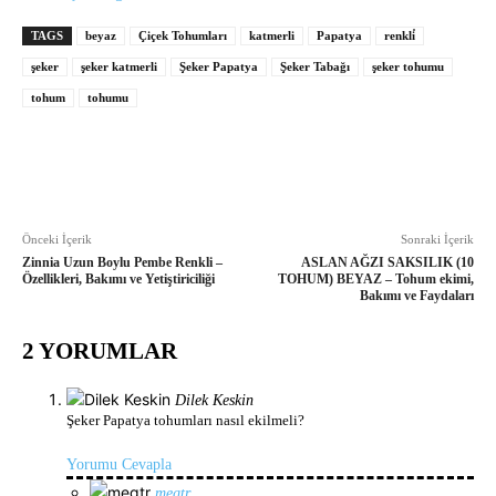
TAGS
beyaz
Çiçek Tohumları
katmerli
Papatya
renkli̇
şeker
şeker katmerli
Şeker Papatya
Şeker Tabağı
şeker tohumu
tohum
tohumu
Önceki İçerik
Sonraki İçerik
Zinnia Uzun Boylu Pembe Renkli –
ASLAN AĞZI SAKSILIK (10
Özellikleri, Bakımı ve Yetiştiriciliği
TOHUM) BEYAZ – Tohum ekimi,
Bakımı ve Faydaları
2 YORUMLAR
Dilek Keskin
Şeker Papatya tohumları nasıl ekilmeli?
Yorumu Cevapla
megtr