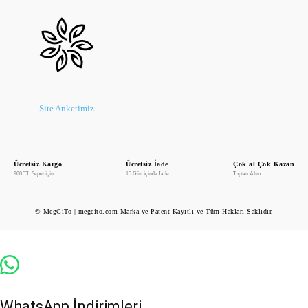
Site Anketimiz
Ücretsiz Kargo
Ücretsiz İade
Çok al Çok Kazan
900 TL Sepet için
15 Gün içinde İade
Toptan Alım
© MegCiTo | megcito.com Marka ve Patent Kayıtlı ve Tüm Hakları Saklıdır.
WhatsApp İndirimleri