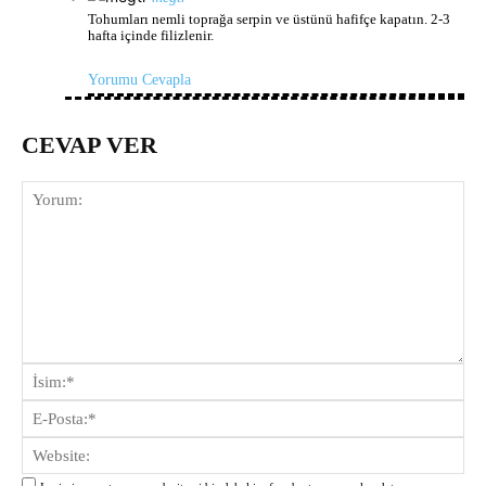
Tohumları nemli toprağa serpin ve üstünü hafifçe kapatın. 2-3
hafta içinde filizlenir.
Yorumu Cevapla
CEVAP VER
Yorum:
İsi
E-
Pos
Web