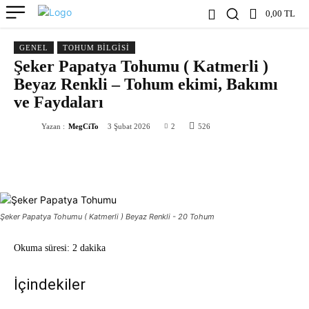
0,00 TL
GENEL
TOHUM BILGISI
Şeker Papatya Tohumu ( Katmerli )
Beyaz Renkli – Tohum ekimi, Bakımı
ve Faydaları
Yazan :
MegCiTo
3 Şubat 2026
2
526
Şeker Papatya Tohumu ( Katmerli ) Beyaz Renkli - 20 Tohum
Okuma süresi:
2 dakika
İçindekiler