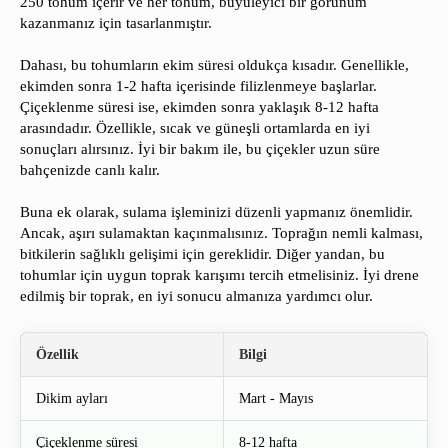
250 tohum içerir ve her tohum, büyüleyici bir görünüm
kazanmanız için tasarlanmıştır.
Dahası, bu tohumların ekim süresi oldukça kısadır. Genellikle,
ekimden sonra 1-2 hafta içerisinde filizlenmeye başlarlar.
Çiçeklenme süresi ise, ekimden sonra yaklaşık 8-12 hafta
arasındadır. Özellikle, sıcak ve güneşli ortamlarda en iyi
sonuçları alırsınız. İyi bir bakım ile, bu çiçekler uzun süre
bahçenizde canlı kalır.
Buna ek olarak, sulama işleminizi düzenli yapmanız önemlidir.
Ancak, aşırı sulamaktan kaçınmalısınız. Toprağın nemli kalması,
bitkilerin sağlıklı gelişimi için gereklidir. Diğer yandan, bu
tohumlar için uygun toprak karışımı tercih etmelisiniz. İyi drene
edilmiş bir toprak, en iyi sonucu almanıza yardımcı olur.
Özellik
Bilgi
Dikim ayları
Mart - Mayıs
Çiçeklenme süresi
8-12 hafta