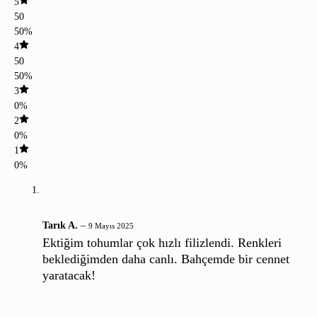
5
50
50%
4
50
50%
3
0%
2
0%
1
0%
Tarık A.
–
9 Mayıs 2025
Ektiğim tohumlar çok hızlı filizlendi. Renkleri
beklediğimden daha canlı. Bahçemde bir cennet
yaratacak!