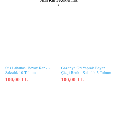
Sizin İçin Seçtiklerimiz
Süs Lahanası Beyaz Renk -
Gazanya Gri Yaprak Beyaz
Saksılık 10 Tohum
Çizgi Renk - Saksılık 5 Tohum
100,00
TL
100,00
TL