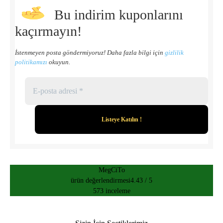
Bu indirim kuponlarını
kaçırmayın!
İstenmeyen posta göndermiyoruz! Daha fazla bilgi için
gizlilik
politikamızı
okuyun.
MegCiTo
ürün değerlendirmesi
4.43 / 5
573 inceleme