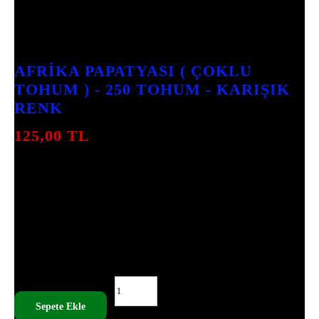
2
INCELEME
AFRİKA PAPATYASI ( ÇOKLU
TOHUM ) - 250 TOHUM - KARIŞIK
RENK
125,00
TL
AFRIKA PAPATYASI ÇOKLU TOHUM PAKETI,
TOPLAMDA 250 ADET TOHUM SUNAR.
RENKLI ÇIÇEKLERI ILE BAHÇENIZI
CANLANDIRMAK IÇIN IDEAL BIR
SEÇIMDIR. HIZLA FILIZLENIR VE UZUN
SÜRE CANLI KALIR.
AFRİKA PAPATYASI ( ÇOKLU TOHUM ) - 250 TOHUM -
KARIŞIK RENK ADET
Sepete Ekle