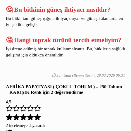
🤔 Bu bitkinin güneş ihtiyacı nasıldır?
Bu bitki, tam güneş ışığına ihtiyaç duyar ve güneşli alanlarda en
iyi şekilde gelişir.
🤔 Hangi toprak türünü tercih etmeliyim?
İyi drene edilmiş bir toprak kullanmalısınız. Bu, bitkilerin sağlıklı
gelişimi için oldukça önemlidir.
⏱️ Son Güncellenme Tarihi: 28.03.2026 06:31
AFRİKA PAPATYASI ( ÇOKLU TOHUM ) – 250 Tohum
– KARIŞIK Renk
için 2 değerlendirme
4,5
2 incelemeye dayanarak