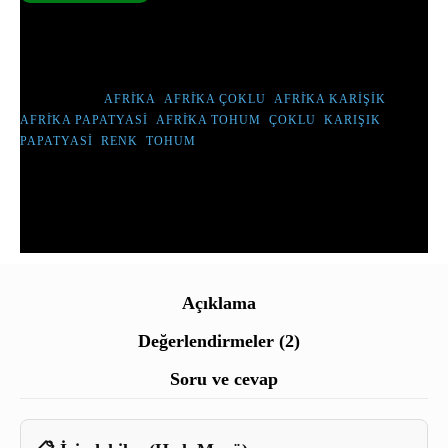
SKU:
MEG - 232
TÜM ÜRÜNLERIMIZ TOHUMDUR, CANLI ÇIÇEK DEĞILDIR.
ETIKETLER :
AFRİKA
,
AFRİKA ÇOKLU
,
AFRİKA KARIŞIK
,
AFRİKA PAPATYASI
,
AFRİKA TOHUM
,
ÇOKLU
,
KARIŞIK
,
PAPATYASI
,
RENK
,
TOHUM
Açıklama
Değerlendirmeler (2)
Soru ve cevap