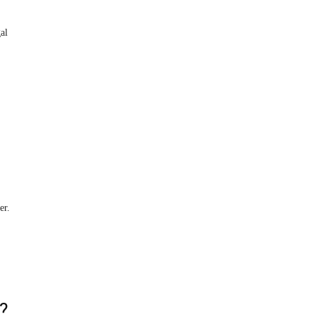
al
er.
r?