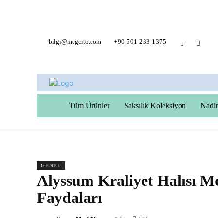
bilgi@megcito.com
+90 501 233 1375
Tüm Ürünler
Saksılık Koleksiyon
Nadir
GENEL
Alyssum Kraliyet Halısı M
Faydaları