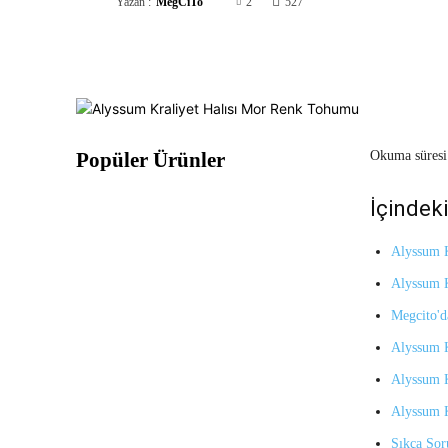
Yazan :
MegCiTo
2
527
Paylaş
Popüler Ürünler
Okuma süresi
İçindeki
Alyssum K
Alyssum K
Megcito'd
Alyssum K
Alyssum K
Alyssum K
Sıkça Sor