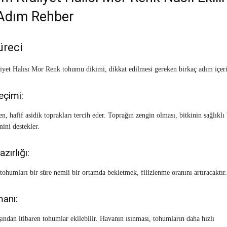
Adım Rehber
üreci
yet Halısı Mor Renk tohumu dikimi, dikkat edilmesi gereken birkaç adım içeri
eçimi:
en, hafif asidik toprakları tercih eder. Toprağın zengin olması, bitkinin sağlıklı 
mini destekler.
ırlığı:
tohumları bir süre nemli bir ortamda bekletmek, filizlenme oranını artıracaktır.
anı:
şından itibaren tohumlar ekilebilir. Havanın ısınması, tohumların daha hızlı