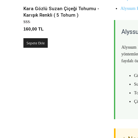
Kara Gözlü Suzan Çiçeği Tohumu -
Alyssum K
Karışık Renkli ( 5 Tohum )
160,00
TL
Alyssu
Sepete Ekle
Alyssum K
yöntemler
faydalı ö
Gü
Su
To
Çi