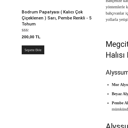
Bahçenize kat
yöntemlerle k
Bodrum Papatyası ( Kalıcı Çok
bahçıvanlar i
Çiçeklenen ) Sarı, Pembe Renkli - 5
yollarla yeti
Tohum
200,00
TL
Megcit
Sepete Ekle
Halısı
Alyssum
Mor Alys
Beyaz Al
Pembe A
mümkünd
Alyssu