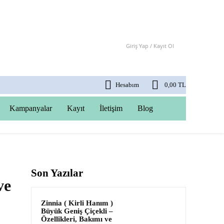
Giriş Yap / Kayıt Ol
Hesabım
0,00 TL
Kampanyalar
Kayıt
İletişim
Blog
Son Yazılar
ve
Zinnia ( Kirli Hanım )
Büyük Geniş Çiçekli –
Özellikleri, Bakımı ve