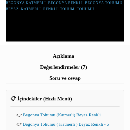
BEGONYA KATMERLI
,
BEGONYA RENKLI
,
BEGONYA TOHUMU
,
BEYAZ
,
KATMERLI
,
RENKLİ
,
TOHUM
,
TOHUMU
Açıklama
Değerlendirmeler (7)
Soru ve cevap
📋 İçindekiler (Hızlı Menü)
👉
Begonya Tohumu (Katmerli) Beyaz Renkli
👉
Begonya Tohumu ( Katmerli ) Beyaz Renkli - 5