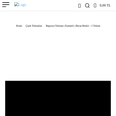
0,00 TL
Home
Çiçek Tohumları
Begonya Tohumu ( Katmerli ) Beyaz Renkli – 5 Tohum
7
INCELEME