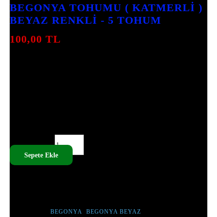
BEGONYA TOHUMU ( KATMERLI )
BEYAZ RENKLI - 5 TOHUM
100,00
TL
BEGONYA TOHUMU, BAHÇENIZE ZARIF BIR
DOKUNUŞ KATACAK KATMERLI BEYAZ
ÇIÇEKLERE SAHIPTIR. YETIŞKIN BOYU 30-
60 CM, SULAMA SIKLIĞI ISE HAFTADA 1-2
KEZDIR. GÖLGE VEYA YARI GÖLGEDE
YETIŞIR.
BEGONYA TOHUMU ( KATMERLI ) BEYAZ RENKLI - 5
TOHUM ADET
Sepete Ekle
SKU:
PRS - A009
TÜM ÜRÜNLERIMIZ TOHUMDUR, CANLI ÇIÇEK DEĞILDIR.
ETIKETLER :
BEGONYA
,
BEGONYA BEYAZ
,