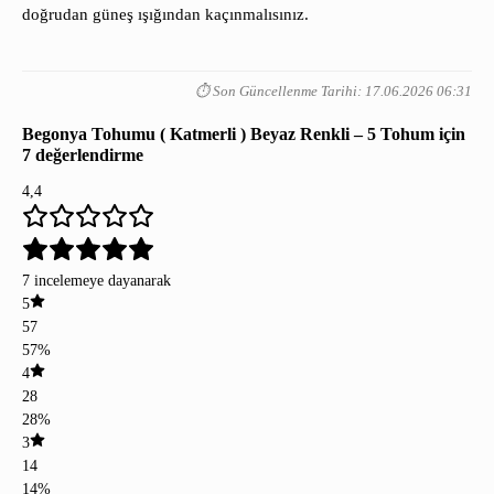
doğrudan güneş ışığından kaçınmalısınız.
⏱️ Son Güncellenme Tarihi: 17.06.2026 06:31
Begonya Tohumu ( Katmerli ) Beyaz Renkli – 5 Tohum
için
7 değerlendirme
4,4
7 incelemeye dayanarak
5
57
57%
4
28
28%
3
14
14%