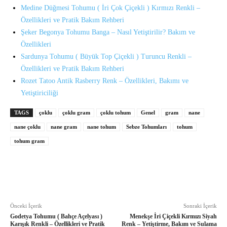
Medine Düğmesi Tohumu ( İri Çok Çiçekli ) Kırmızı Renkli –
Özellikleri ve Pratik Bakım Rehberi
Şeker Begonya Tohumu Banga – Nasıl Yetiştirilir? Bakım ve
Özellikleri
Sardunya Tohumu ( Büyük Top Çiçekli ) Turuncu Renkli –
Özellikleri ve Pratik Bakım Rehberi
Rozet Tatoo Antik Rasberry Renk – Özellikleri, Bakımı ve
Yetiştiriciliği
TAGS
çoklu
çoklu gram
çoklu tohum
Genel
gram
nane
nane çoklu
nane gram
nane tohum
Sebze Tohumları
tohum
tohum gram
Önceki İçerik
Sonraki İçerik
Godetya Tohumu ( Bahçe Açelyası )
Menekşe İri Çiçekli Kırmızı Siyah
Karışık Renkli – Özellikleri ve Pratik
Renk – Yetiştirme, Bakım ve Sulama