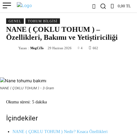
0,00 TL
GENEL
TOHUM BILGISI
NANE ( ÇOKLU TOHUM ) –
Özellikleri, Bakımı ve Yetiştiriciliği
Yazan :
MegCiTo
29 Haziran 2026
4
662
NANE ( ÇOKLU TOHUM ) - 3 Gram
Okuma süresi:
5 dakika
İçindekiler
NANE ( ÇOKLU TOHUM ) Nedir? Kısaca Özellikleri