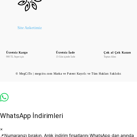
Site Anketimiz
Ücretsiz Kargo
Ücretsiz İade
Çok al Çok Kazan
900 TL Sepet için
15 Gün içinde İade
Toptan Alım
© MegCiTo | megcito.com Marka ve Patent Kayıtlı ve Tüm Hakları Saklıdır.
WhatsApp İndirimleri
×
📌Numaranızı bırakın, Anlık indirim fırsatlarını WhatsApp dan anında