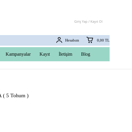
Giriş Yap / Kayıt Ol
Hesabım
0,00 TL
Kampanyalar
Kayıt
İletişim
Blog
 ( 5 Tohum )