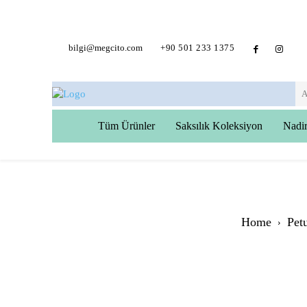
bilgi@megcito.com
+90 501 233 1375
Tüm Ürünler
Saksılık Koleksiyon
Nadir
Home
Pet