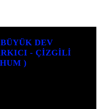
 BÜYÜK DEV
RKICI - ÇİZGİLİ
OHUM )
V SALKIM SARKICI – ÇİZGİLİ LİLA
ÇENIZDE ETKILEYICI BIR GÖRÜNÜM