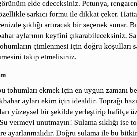
 görünüm elde edeceksiniz. Petunya, rengaren
 özellikle sarkıcı formu ile dikkat çeker. Hatta,
çenizde şıklığı artıracak bir seçenek sunar. 
bahar aylarının keyfini çıkarabileceksiniz. Sa
tohumların çimlenmesi için doğru koşulları s
mesini takip etmelisiniz.
ım
bu tohumları ekmek için en uygun zamanı be
lkbahar ayları ekim için idealdir. Toprağı haz
arı yüzeysel bir şekilde yerleştirip hafifçe ü
. Su vermeyi unutmayın! Sulama sıklığı ise t
e ayarlanmalıdır. Doğru sulama ile bu bitk