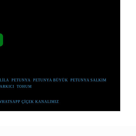
UMLAR, DOĞRU BAKIM ILE MUHTEŞEM
KBAHAR AYLARINDA DIKIM YAPARAK,
BAHÇENIZDE GÖZ ALICI BIR RENK
R, CANLI ÇIÇEK DEĞILDIR.
LILA
,
PETUNYA
,
PETUNYA BÜYÜK
,
PETUNYA SALKIM
,
ARKICI
,
TOHUM