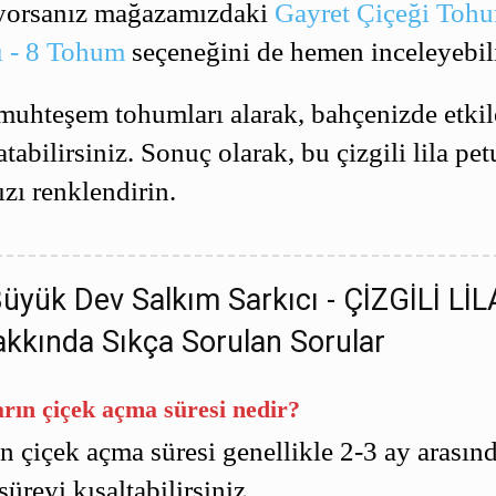
viyorsanız mağazamızdaki
Gayret Çiçeği Toh
zı - 8 Tohum
seçeneğini de hemen inceleyebili
muhteşem tohumları alarak, bahçenizde etkile
abilirsiniz. Sonuç olarak, bu çizgili lila pet
ızı renklendirin.
üyük Dev Salkım Sarkıcı - ÇİZGİLİ LİL
kkında Sıkça Sorulan Sorular
rın çiçek açma süresi nedir?
 çiçek açma süresi genellikle 2-3 ay arasında
üreyi kısaltabilirsiniz.