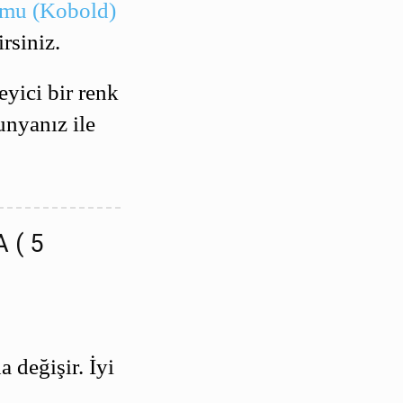
umu (Kobold)
rsiniz.
yici bir renk
unyanız ile
A ( 5
 değişir. İyi