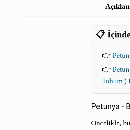
Açıkla
📋 İçinde
👉
Petun
👉
Petun
Tohum ) 
Petunya - B
Öncelikle, b