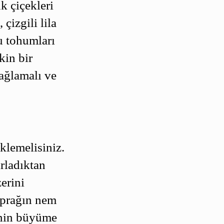
k çiçekleri
 çizgili lila
Bu tohumları
kin bir
ağlamalı ve
klemelisiniz.
ırladıktan
zerini
oprağın nem
inin büyüme