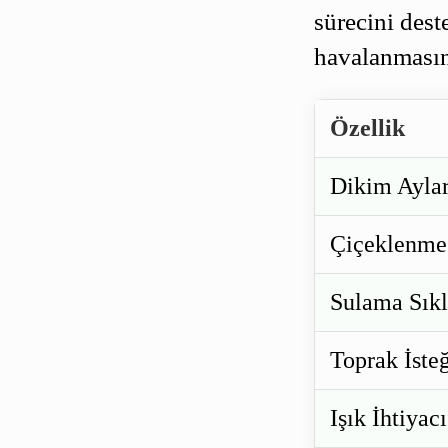
sürecini des
havalanmasın
Özellik
Dikim Aylar
Çiçeklenme
Sulama Sıkl
Toprak İste
Işık İhtiyacı