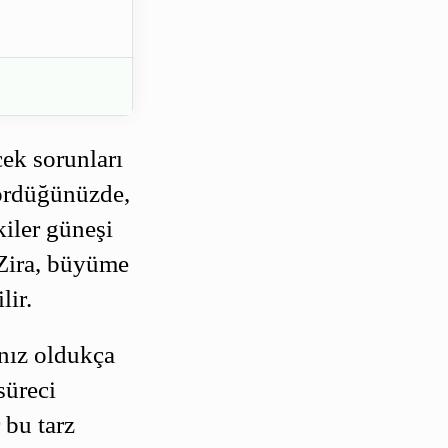
cek sorunları
gördüğünüzde,
kiler güneşi
. Zira, büyüme
lir.
anız oldukça
süreci
r bu tarz