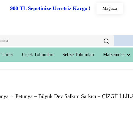
900 TL Sepetinize Ücretsiz Kargo !
Mağaza
 Türler
Çiçek Tohumları
Sebze Tohumları
Malzemeler
unya
Petunya – Büyük Dev Salkım Sarkıcı – ÇİZGİLİ LİLA