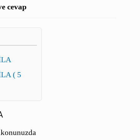
ve cevap
LİLA
İLA ( 5
A
alkonunuzda