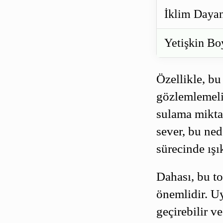
İklim Dayan
Yetişkin Bo
Özellikle, bu
gözlemlemeli
sulama miktar
sever, bu ned
sürecinde ışı
Dahası, bu to
önemlidir. Uy
geçirebilir ve