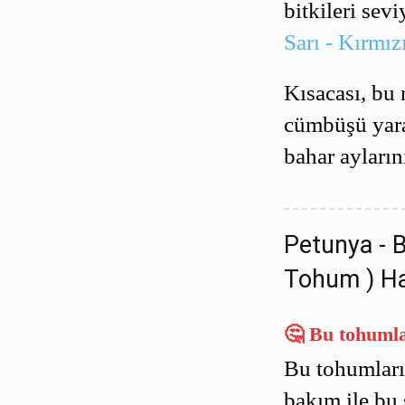
bitkileri se
Sarı - Kırmı
Kısacası, bu 
cümbüşü yarat
bahar ayların
Petunya - B
Tohum ) Ha
🤔 Bu tohumla
Bu tohumların
bakım ile bu s