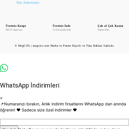
Site Anketimiz
Ücretsiz Kargo
Ücretsiz İade
Çok al Çok Kazan
900 TL Sepet için
15 Gün içinde İade
Toptan Alım
© MegCiTo | megcito.com Marka ve Patent Kayıtlı ve Tüm Hakları Saklıdır.
WhatsApp İndirimleri
×
📌Numaranızı bırakın, Anlık indirim fırsatlarını WhatsApp dan anında
öğrenin! ♥️ Sadece size özel indirimler ♥️