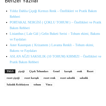
Benzer Yazılar
Yıldız Dahlia Çiçeği Kırmızı Renk – Özellikleri ve Pratik Bakım
Rehberi
PORTAKAL NERGİSİ ( ÇOKLU TOHUM ) – Özellikleri ve Pratik
Bakım Rehberi
Lisianthus ( Lale Gül ) Gelin Buketi Serisi – Tohum ekimi, Bakımı
ve Faydaları
Aster Kasımpatı ( Krizantem ) Lavanta Renkli – Tohum ekimi,
Bakımı ve Faydaları
ASLAN AĞZI SAKSILIK (10 TOHUM) KIRMIZI – Özellikleri ve
Pratik Bakım Rehberi
TAGS
çiçeği
Çiçek Tohumları
Genel
karışık
renk
Rozet
rozet çiçeği
rozet karışık
rozet renk
rozet saksılık
saksılık
Saksılık Koleksiyon
tohum
Vinca