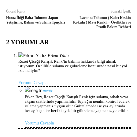
Önceki İçerik
Sonraki İçerik
Horoz İbiği Balta Tohumu Japon –
Lavanta Tohumu ( Kalıcı Keskin
Yetiştirme, Bakım ve Sulama İpuçları
Kokulu ) Mavi Renkli – Özellikleri ve
Pratik Bakım Rehberi
2 YORUMLAR
Erkan Yıldız
Rozet Çiçeği Karışık Renk’in bakımı hakkında bilgi almak
istiyorum. Özellikle sulama ve gübreleme konusunda nasıl bir yol
izlemeliyim?
Yorumu Cevapla
megtr
Erkan Bey, Rozet Çiçeği Karışık Renk için sulama, sabah veya
akşam saatlerinde yapılmalıdır. Toprağın nemini kontrol ederek
sulama yapmanız uygun olur. Gübrelemede ise yaz aylarında
her ay, kışın ise her iki ayda bir gübreleme yapmanız yeterlidir.
Yorumu Cevapla