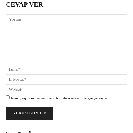
CEVAP VER
Yorum:
İsi
E-
Pos
Web
Ismimi, e-postamı ve web sitemi bir dahaki sefere bu tarayıcıya kaydet.