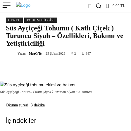
0,00 TL
GENEL
TOHUM BILGISI
Süs Ayçiçeği Tohumu ( Katlı Çiçek )
Turuncu Siyah – Özellikleri, Bakımı ve
Yetiştiriciliği
Yazan :
MegCiTo
25 Şubat 2026
2
387
Süs Ayçiçeği Tohumu ( Katlı Çiçek ) Turuncu Siyah - 5 Tohum
Okuma süresi:
3 dakika
İçindekiler