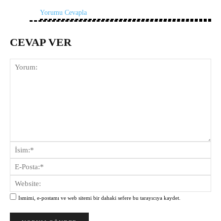
Yorumu Cevapla
CEVAP VER
Yorum:
İsi
E-
Pos
Web
Ismimi, e-postamı ve web sitemi bir dahaki sefere bu tarayıcıya kaydet.