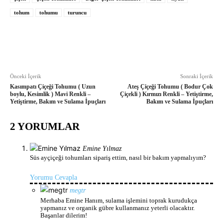
tohum
tohumu
turuncu
Önceki İçerik
Sonraki İçerik
Kasımpatı Çiçeği Tohumu ( Uzun
Ateş Çiçeği Tohumu ( Bodur Çok
boylu, Kesimlik ) Mavi Renkli –
Çiçekli ) Kırmızı Renkli – Yetiştirme,
Yetiştirme, Bakım ve Sulama İpuçları
Bakım ve Sulama İpuçları
2 YORUMLAR
Emine Yılmaz
Süs ayçiçeği tohumları sipariş ettim, nasıl bir bakım yapmalıyım?
Yorumu Cevapla
megtr
Merhaba Emine Hanım, sulama işlemini toprak kurudukça
yapmanız ve organik gübre kullanmanız yeterli olacaktır.
Başarılar dilerim!