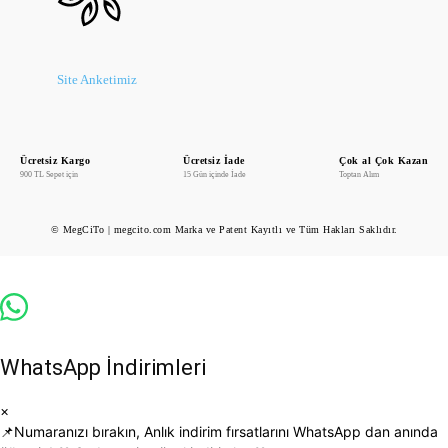
Site Anketimiz
Ücretsiz Kargo
Ücretsiz İade
Çok al Çok Kazan
900 TL Sepet için
15 Gün içinde İade
Toptan Alım
© MegCiTo | megcito.com Marka ve Patent Kayıtlı ve Tüm Hakları Saklıdır.
WhatsApp İndirimleri
×
📌Numaranızı bırakın, Anlık indirim fırsatlarını WhatsApp dan anında