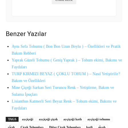
Benzer Yazılar
Aynı Sefa Tohumu ( Bon Bon Uzun Boylu ) – Özellikleri ve Pratik
Bakım Rehberi
Yaprak Güzeli Tohumu ( Geniş Yaprak ) – Tohum ekimi, Bakımı ve
Faydaları
TURP KIRMIZI BEYAZ ( ÇOKLU TOHUM ) – Nasıl Yetiştirilir?
Bakım ve Özellikleri
Mine Çiçeği Sarkan Seri Turuncu Renk – Yetiştirme, Bakım ve
Sulama İpuçları
Lisianthus Katmerli Seri Beyaz Renk – Tohum ekimi, Bakımı ve
Faydaları
TAGS
ayçiçeği
ayçiçeği çiçek
ayçiçeği katlı
ayçiçeği tohumu
çi̇çek
Çiçek Tohumları
Diğer Çiçek Tohumları
katli
si̇yah