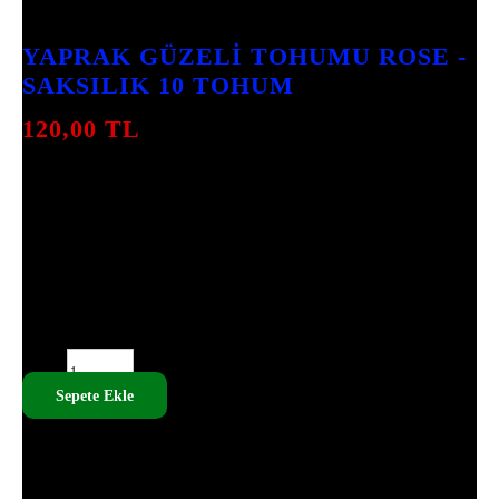
7
INCELEME
YAPRAK GÜZELI TOHUMU ROSE -
SAKSILIK 10 TOHUM
120,00
TL
YAPRAK GÜZELI TOHUMLARI, BAHÇENIZI
RENKLENDIRMEK IÇIN IDEAL BIR
SEÇIMDIR. SAKSILIK 10 TOHUM ILE HER
ALANDA KULLANABILECEĞINIZ BU
BITKILER, IŞIK VE SULAMA IHTIYACINA
DIKKAT EDILEREK BÜYÜTÜLMELIDIR.
YAPRAK GÜZELI TOHUMU ROSE - SAKSILIK 10 TOHUM
ADET
Sepete Ekle
SKU:
MEA - 009
TÜM ÜRÜNLERIMIZ TOHUMDUR, CANLI ÇIÇEK DEĞILDIR.