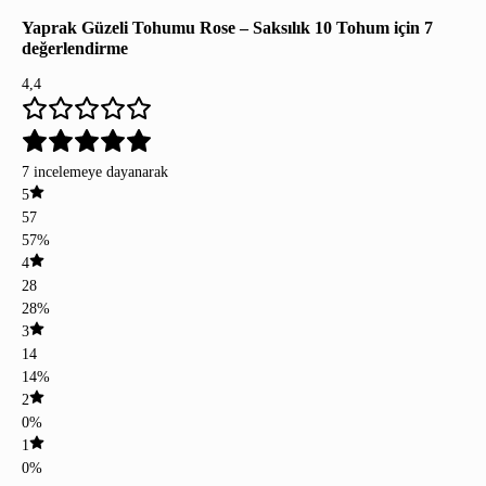
Yaprak Güzeli Tohumu Rose – Saksılık 10 Tohum
için 7
değerlendirme
4,4
7 incelemeye dayanarak
5
57
57%
4
28
28%
3
14
14%
2
0%
1
0%