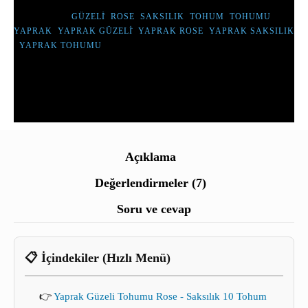
ETIKETLER :
GÜZELİ
,
ROSE
,
SAKSILIK
,
TOHUM
,
TOHUMU
,
YAPRAK
,
YAPRAK GÜZELİ
,
YAPRAK ROSE
,
YAPRAK SAKSILIK
,
YAPRAK TOHUMU
Açıklama
Değerlendirmeler (7)
Soru ve cevap
📋 İçindekiler (Hızlı Menü)
👉
Yaprak Güzeli Tohumu Rose - Saksılık 10 Tohum