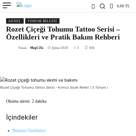
0,00 TL
GENEL
TOHUM BILGISI
Rozet Çiçeği Tohumu Tattoo Serisi –
Özellikleri ve Pratik Bakım Rehberi
Yazan :
MegCiTo
15 Şubat 2026
2
436
Rozet Çiçeği Tohumu Tattoo Serisi - Kırmızı Siyah Renkli ( 5 Tohum )
Okuma süresi:
2 dakika
İçindekiler
Bitkinin Özellikleri