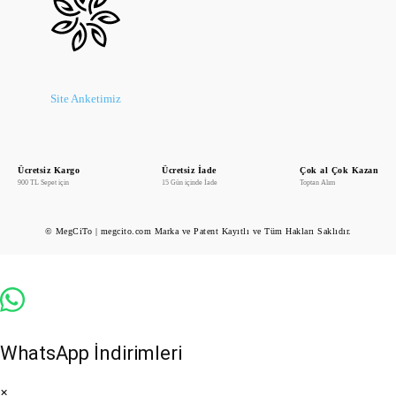
Site Anketimiz
Ücretsiz Kargo
Ücretsiz İade
Çok al Çok Kazan
900 TL Sepet için
15 Gün içinde İade
Toptan Alım
© MegCiTo | megcito.com Marka ve Patent Kayıtlı ve Tüm Hakları Saklıdır.
WhatsApp İndirimleri
×