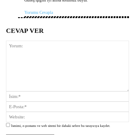
Güneş ışığını iyi alırsa sorunsuz büyür.
Yorumu Cevapla
CEVAP VER
Yorum:
İsi
E-
Pos
Web
Ismimi, e-postamı ve web sitemi bir dahaki sefere bu tarayıcıya kaydet.