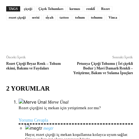
TAGS
çiçeği
Çiçek Tohumları
kırmızı
renkli̇
Rozet
rozet çiçeği
serisi
si̇yah
tattoo
tohum
tohumu
Vinca
Önceki İçerik
Sonraki İçerik
Rozet Çiçeği Beyaz Renk – Tohum
Petunya Çiçeği Tohumu ( İri çiçekli
ekimi, Bakımı ve Faydaları
Bodur ) Mavi Damarlı Renkli –
Yetiştirme, Bakım ve Sulama İpuçları
2 YORUMLAR
Merve Ünal
Rozet çiçeğini iç mekan için yetiştirmek zor mu?
Yorumu Cevapla
megtr
Hayır, rozet çiçeği iç mekan koşullarına kolayca uyum sağlar.