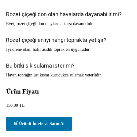
Rozet çiçeği don olan havalarda dayanabilir mi?
Evet, rozet çiçeği don olaylarına karşı dayanıklıdır.
Rozet çiçeği en iyi hangi toprakta yetişir?
İyi drene olan, hafif asidik toprak en uygunudur.
Bu bitki sık sulama ister mi?
Hayır, toprağın üst kısmı kurudukça sulamak yeterlidir.
Ürün Fiyatı
150,00
TL
🛒 Ürünü İncele ve Satın Al